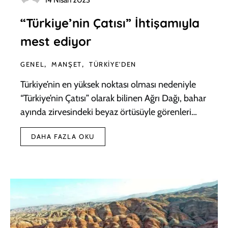
14 Nisan 2023
“Türkiye’nin Çatısı” İhtişamıyla
mest ediyor
GENEL
MANŞET
TÜRKIYE'DEN
Türkiye’nin en yüksek noktası olması nedeniyle
“Türkiye’nin Çatısı” olarak bilinen Ağrı Dağı, bahar
ayında zirvesindeki beyaz örtüsüyle görenleri…
DAHA FAZLA OKU