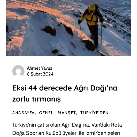
Ahmet Yavuz
6 Şubat 2024
Eksi 44 derecede Ağrı Dağı’na
zorlu tırmanış
ANASAYFA
GENEL
MANŞET
TÜRKIYE'DEN
Türkiye’nin çatısı olan Ağrı Dağı’na, Van’daki Rota
Doğa Sporları Kulübü üyeleri ile İzmir’den gelen