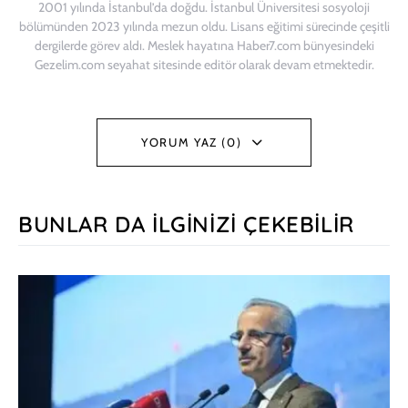
2001 yılında İstanbul’da doğdu. İstanbul Üniversitesi sosyoloji
bölümünden 2023 yılında mezun oldu. Lisans eğitimi sürecinde çeşitli
dergilerde görev aldı. Meslek hayatına Haber7.com bünyesindeki
Gezelim.com seyahat sitesinde editör olarak devam etmektedir.
YORUM YAZ (0)
BUNLAR DA İLGINIZI ÇEKEBILIR