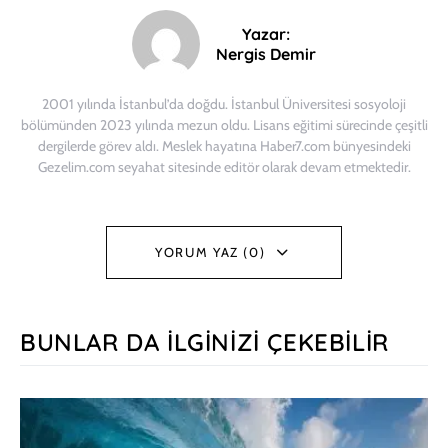
Yazar:
Nergis Demir
2001 yılında İstanbul’da doğdu. İstanbul Üniversitesi sosyoloji
bölümünden 2023 yılında mezun oldu. Lisans eğitimi sürecinde çeşitli
dergilerde görev aldı. Meslek hayatına Haber7.com bünyesindeki
Gezelim.com seyahat sitesinde editör olarak devam etmektedir.
YORUM YAZ (0)
BUNLAR DA İLGINIZI ÇEKEBILIR