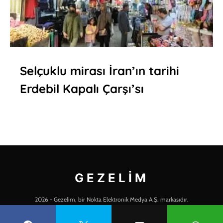
Selçuklu mirası İran’ın tarihi
Erdebil Kapalı Çarşı’sı
GEZELIM
2026 - Gezelim, bir Nokta Elektronik Medya A.Ş. markasıdır.
KÜNYE BİLGİLERİ