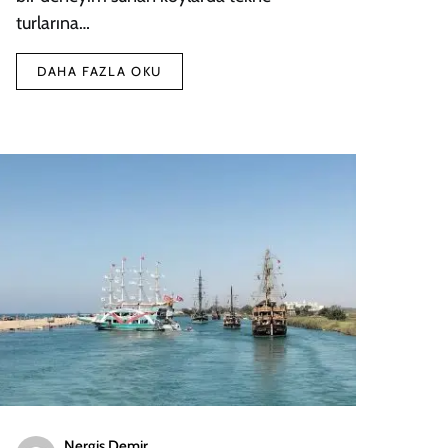
turlarına…
DAHA FAZLA OKU
Nergis Demir