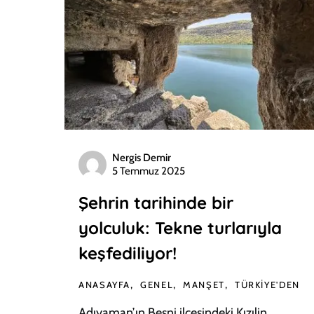
Nergis Demir
5 Temmuz 2025
Şehrin tarihinde bir
yolculuk: Tekne turlarıyla
keşfediliyor!
ANASAYFA
GENEL
MANŞET
TÜRKIYE'DEN
Adıyaman’ın Besni ilçesindeki Kızılin