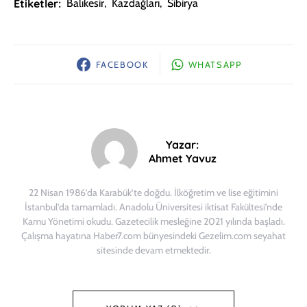
Etiketler:
Balıkesir
,
Kazdağları
,
Sibirya
FACEBOOK
WHATSAPP
Yazar:
Ahmet Yavuz
22 Nisan 1986’da Karabük’te doğdu. İlköğretim ve lise eğitimini
İstanbul’da tamamladı. Anadolu Üniversitesi iktisat Fakültesi’nde
Kamu Yönetimi okudu. Gazetecilik mesleğine 2021 yılında başladı.
Çalışma hayatına Haber7.com bünyesindeki Gezelim.com seyahat
sitesinde devam etmektedir.