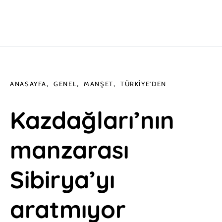
ANASAYFA
GENEL
MANŞET
TÜRKIYE'DEN
Kazdağları’nın
manzarası
Sibirya’yı
aratmıyor