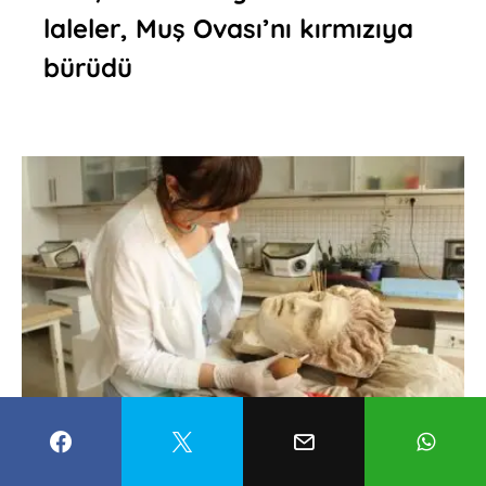
laleler, Muş Ovası’nı kırmızıya
bürüdü
Denizli’de Hellenistik