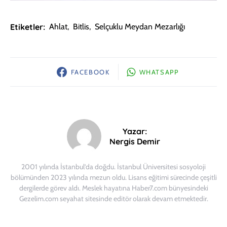
Etiketler:
Ahlat
,
Bitlis
,
Selçuklu Meydan Mezarlığı
FACEBOOK
WHATSAPP
Yazar:
Nergis Demir
2001 yılında İstanbul’da doğdu. İstanbul Üniversitesi sosyoloji
bölümünden 2023 yılında mezun oldu. Lisans eğitimi sürecinde çeşitli
dergilerde görev aldı. Meslek hayatına Haber7.com bünyesindeki
Gezelim.com seyahat sitesinde editör olarak devam etmektedir.