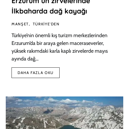
Erzurum’un zirvelerinde
İlkbaharda dağ kayağı
MANŞET
TÜRKIYE'DEN
Türkiye’nin önemli kış turizm merkezlerinden
Erzurum’da bir araya gelen maceraseverler,
yüksek rakımdaki karla kaplı zirvelerde mayıs
ayında dağ…
DAHA FAZLA OKU