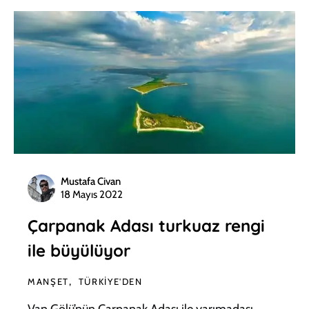
Mustafa Civan
18 Mayıs 2022
Çarpanak Adası turkuaz rengi
ile büyülüyor
MANŞET
TÜRKIYE'DEN
Van Gölü’nün Çarpanak Adası ile yarımadası