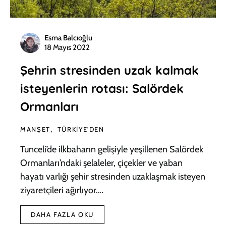
Esma Balcıoğlu
18 Mayıs 2022
Şehrin stresinden uzak kalmak
isteyenlerin rotası: Salördek
Ormanları
MANŞET
TÜRKIYE'DEN
Tunceli’de ilkbaharın gelişiyle yeşillenen Salördek
Ormanları’ndaki şelaleler, çiçekler ve yaban
hayatı varlığı şehir stresinden uzaklaşmak isteyen
ziyaretçileri ağırlıyor.…
DAHA FAZLA OKU