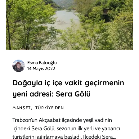
Esma Balcıoğlu
14 Mayıs 2022
Doğayla iç içe vakit geçirmenin
yeni adresi: Sera Gölü
MANŞET
TÜRKIYE'DEN
Trabzon’un Akçaabat ilçesinde yeşil vadinin
içindeki Sera Gölü, sezonun ilk yerli ve yabancı
turistlerini ağırlamaya başladı. İlçedeki Sera…