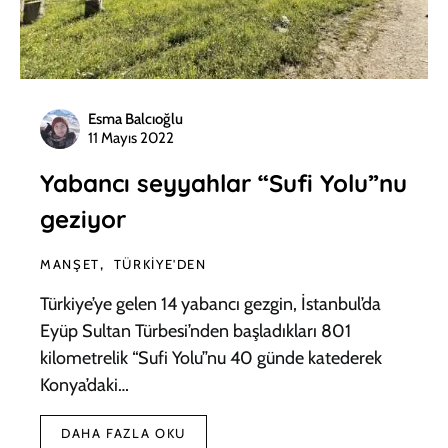
Esma Balcıoğlu
11 Mayıs 2022
Yabancı seyyahlar “Sufi Yolu”nu
geziyor
MANŞET
TÜRKIYE'DEN
Türkiye’ye gelen 14 yabancı gezgin, İstanbul’da
Eyüp Sultan Türbesi’nden başladıkları 801
kilometrelik “Sufi Yolu”nu 40 günde katederek
Konya’daki…
DAHA FAZLA OKU