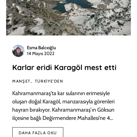
Esma Balcıoğlu
14 Mayıs 2022
Karlar eridi Karagöl mest etti
MANŞET
TÜRKIYE'DEN
Kahramanmaraş’ta kar sularının erimesiyle
oluşan doğal Karagöl, manzarasıyla görenleri
hayran bırakıyor. Kahramanmaraş’ın Göksun
ilçesine bağlı Değirmendere Mahallesi’ne 4…
DAHA FAZLA OKU