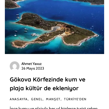
Ahmet Yavuz
26 Mayıs 2023
Gökova Körfezinde kum ve
plaja kültür de ekleniyor
ANASAYFA
GENEL
MANŞET
TÜRKIYE'DEN
İnce kumu ve plajıyla her yıl binlerce turist çeken