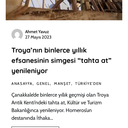
Ahmet Yavuz
27 Mayıs 2023
Troya’nın binlerce yıllık
efsanesinin simgesi “tahta at”
yenileniyor
ANASAYFA
GENEL
MANŞET
TÜRKIYE'DEN
Çanakkale’de binlerce yıllık geçmişi olan Troya
Antik Kenti’ndeki tahta at, Kültür ve Turizm
Bakanlığınca yenileniyor. Homeros’un
destanında İthaka…