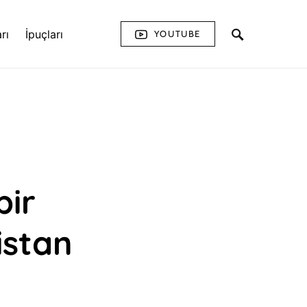
rı
İpuçları
YOUTUBE
bir
istan