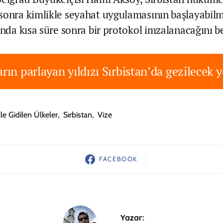
sonra kimlikle seyahat uygulamasının başlayabilm
ında kısa süre sonra bir protokol imzalanacağını bel
rın parlayan yıldızı Sırbistan’da gezilecek y
le Gidilen Ülkeler
,
Sırbistan
,
Vize
FACEBOOK
Yazar: