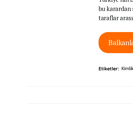
bu karardan 
taraflar aras
Balkanla
Etiketler:
Kimlik