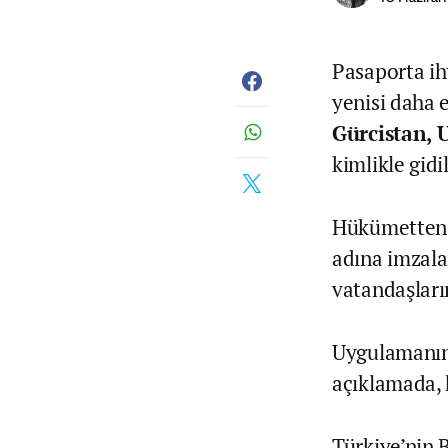
Pasaporta ih
yenisi daha e
Gürcistan, 
kimlikle gidi
Hükümetten y
adına imzala
vatandaşların
Uygulamanın 
açıklamada, k
Türkiye’nin 