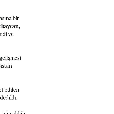
asına bir
rbaycan,
ndi ve
 gelişmesi
istan
et edilen
dedildi.
inin aldığı