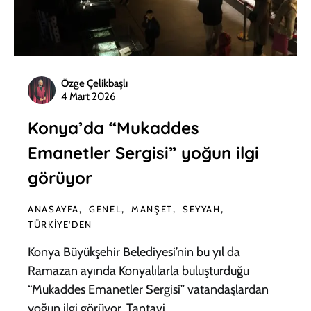
Özge Çelikbaşlı
4 Mart 2026
Konya’da “Mukaddes
Emanetler Sergisi” yoğun ilgi
görüyor
ANASAYFA
GENEL
MANŞET
SEYYAH
TÜRKIYE'DEN
Konya Büyükşehir Belediyesi’nin bu yıl da
Ramazan ayında Konyalılarla buluşturduğu
“Mukaddes Emanetler Sergisi” vatandaşlardan
yoğun ilgi görüyor. Tantavi…