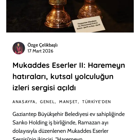
Özge Çelikbaşlı
17 Mart 2026
Mukaddes Eserler II: Haremeyn
hatıraları, kutsal yolculuğun
izleri sergisi açıldı
ANASAYFA
GENEL
MANŞET
TÜRKIYE'DEN
Gaziantep Büyükşehir Belediyesi ev sahipliğinde
Sanko Holding iş birliğinde, Ramazan ayı
dolayısıyla düzenlenen Mukaddes Eserler
Sergisi’nin ikincisi, “Haremeyn…