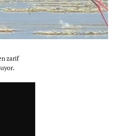
en zarif
luyor.