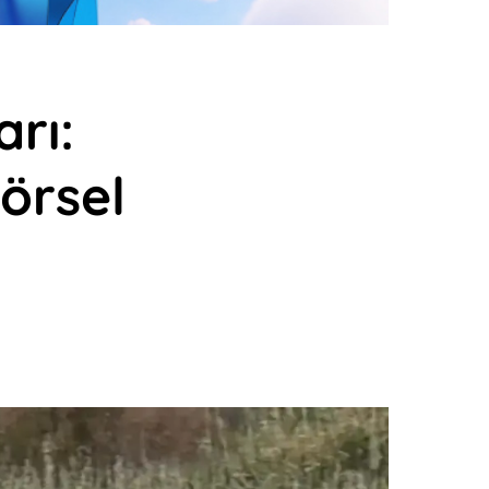
arı:
örsel