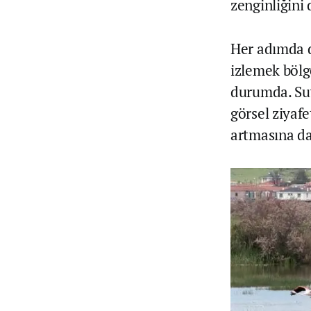
zenginliğini 
Her adımda d
izlemek bölg
durumda. Suy
görsel ziyaf
artmasına da 