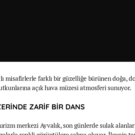
ı misafirlerle farklı bir güzelliğe bürünen doğa, d
tutkunlarına açık hava müzesi atmosferi sunuyor.
ERİNDE ZARİF BİR DANS
 turizm merkezi Ayvalık, son günlerde sulak alanla
golarla renkli görüntülere sahne oluyor. İlçenin t