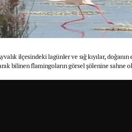
Ayvalık ilçesindeki lagünler ve sığ kıyılar, doğanın 
arak bilinen flamingoların görsel şölenine sahne o