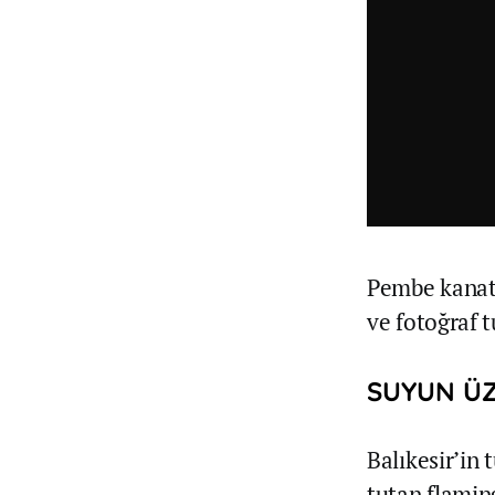
Pembe kanatl
ve fotoğraf 
SUYUN ÜZ
Balıkesir’in
tutan flamin