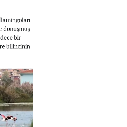
flamingoları
ime dönüşmüş
adece bir
e bilincinin