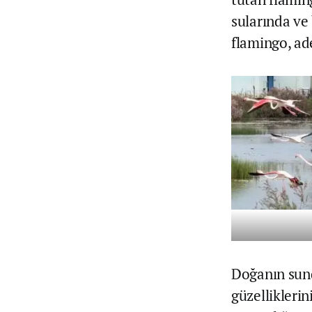
sularında ve
flamingo, ade
Doğanın sund
güzelliklerin