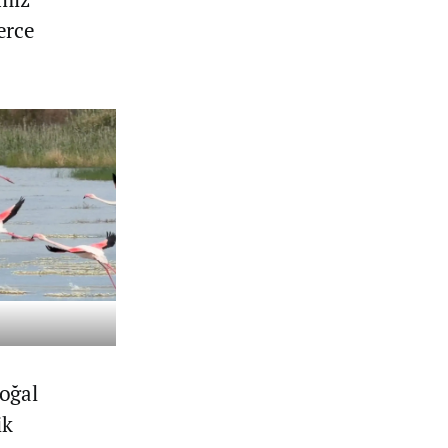
erce
doğal
ik