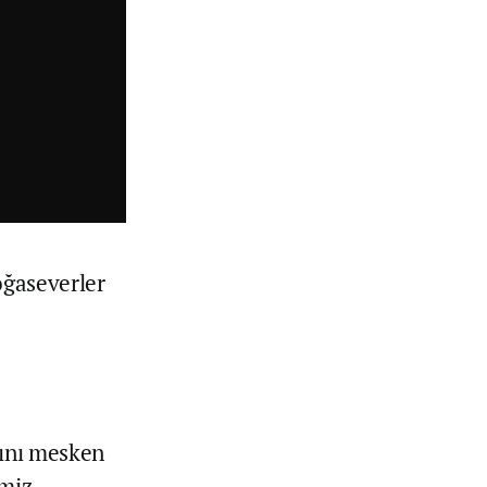
oğaseverler
rını mesken
emiz