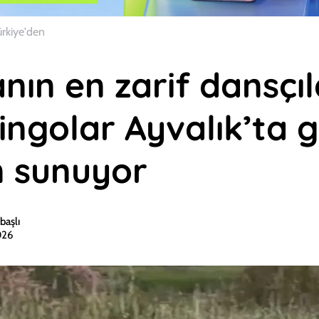
ürkiye'den
ın en zarif dansçıl
ingolar Ayvalık’ta g
n sunuyor
başlı
026