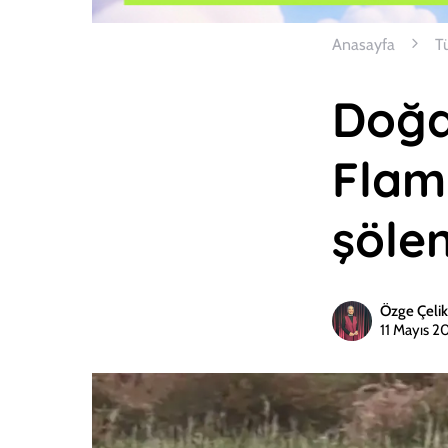
Anasayfa
T
Doğan
Flam
şöle
Özge Çelik
11 Mayıs 2