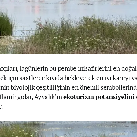
çıları, lagünlerin bu pembe misafirlerini en doğal
k için saatlerce kıyıda bekleyerek en iyi kareyi 
çenin biyolojik çeşitliliğinin en önemli sembollerind
 flamingolar, Ayvalık’ın
ekoturizm potansiyelini
r.