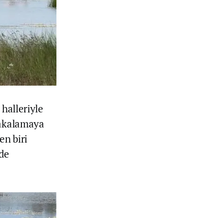
 halleriyle
yakalamaya
en biri
de