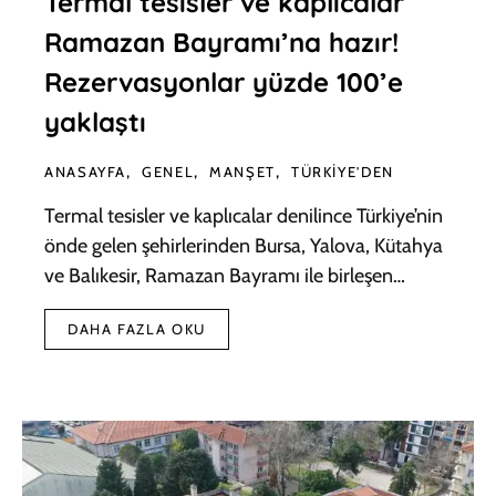
Termal tesisler ve kaplıcalar
Ramazan Bayramı’na hazır!
Rezervasyonlar yüzde 100’e
yaklaştı
ANASAYFA
GENEL
MANŞET
TÜRKIYE'DEN
Termal tesisler ve kaplıcalar denilince Türkiye’nin
önde gelen şehirlerinden Bursa, Yalova, Kütahya
ve Balıkesir, Ramazan Bayramı ile birleşen…
DAHA FAZLA OKU