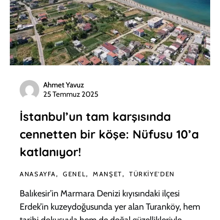
Ahmet Yavuz
25 Temmuz 2025
İstanbul’un tam karşısında
cennetten bir köşe: Nüfusu 10’a
katlanıyor!
ANASAYFA
GENEL
MANŞET
TÜRKIYE'DEN
Balıkesir’in Marmara Denizi kıyısındaki ilçesi
Erdek’in kuzeydoğusunda yer alan Turanköy, hem
tarihi dokusuyla hem de doğal güzellikleriyle