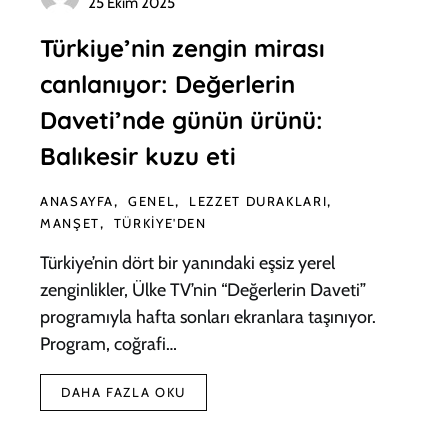
25 Ekim 2025
Türkiye’nin zengin mirası
canlanıyor: Değerlerin
Daveti’nde günün ürünü:
Balıkesir kuzu eti
ANASAYFA
GENEL
LEZZET DURAKLARI
MANŞET
TÜRKIYE'DEN
Türkiye’nin dört bir yanındaki eşsiz yerel
zenginlikler, Ülke TV’nin “Değerlerin Daveti”
programıyla hafta sonları ekranlara taşınıyor.
Program, coğrafi…
DAHA FAZLA OKU