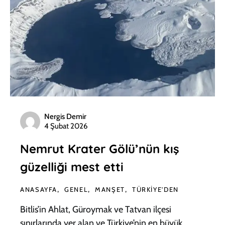
Nergis Demir
4 Şubat 2026
Nemrut Krater Gölü’nün kış
güzelliği mest etti
ANASAYFA
GENEL
MANŞET
TÜRKIYE'DEN
Bitlis’in Ahlat, Güroymak ve Tatvan ilçesi
sınırlarında yer alan ve Türkiye’nin en büyük