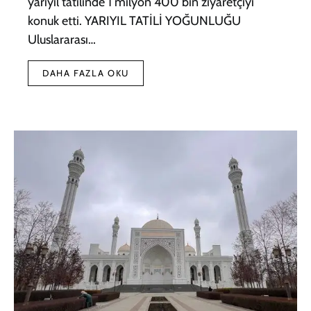
yarıyıl tatilinde 1 milyon 400 bin ziyaretçiyi
konuk etti. YARIYIL TATİLİ YOĞUNLUĞU
Uluslararası…
DAHA FAZLA OKU