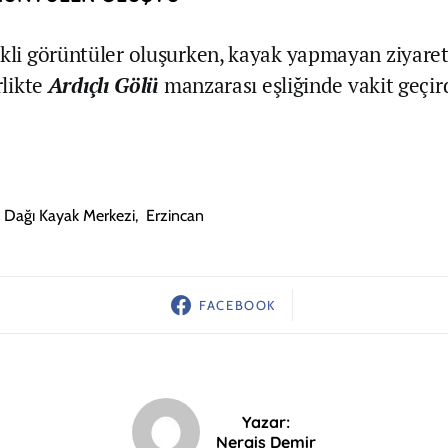
nkli görüntüler oluşurken, kayak yapmayan ziyaret
rlikte
Ardıçlı Gölü
manzarası eşliğinde vakit geçird
 Dağı Kayak Merkezi
,
Erzincan
FACEBOOK
Yazar:
Nergis Demir