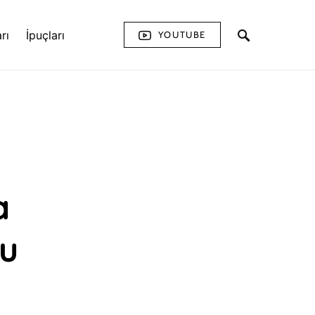
rı
İpuçları
YOUTUBE
a
du