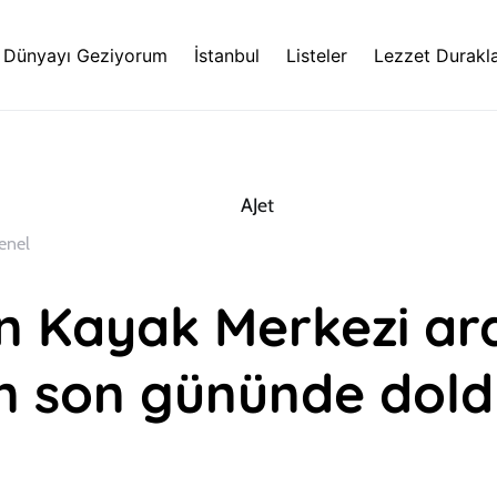
Dünyayı Geziyorum
İstanbul
Listeler
Lezzet Durakla
enel
n Kayak Merkezi ar
lin son gününde dol
ı