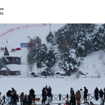
mir
026