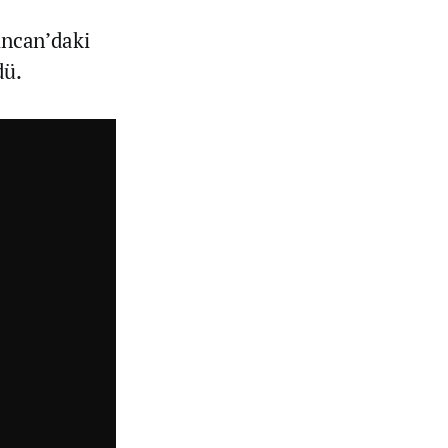
incan’daki
dü.