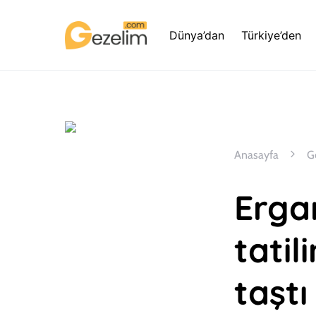
Dünya’dan
Türkiye’den
Anasayfa
G
Erga
tati
taşt