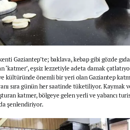
enti Gaziantep’te; baklava, kebap gibi gözde gıda
an ‘katmer’, eşsiz lezzetiyle adeta damak çatlatıy
e kültüründe önemli bir yeri olan Gaziantep katm
yanı sıra günün her saatinde tüketiliyor. Kaymak 
uşturan katmer, bölgeye gelen yerli ve yabancı turis
da şenlendiriyor.