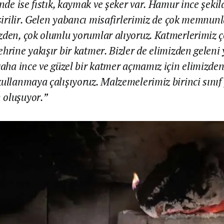
nde ise fıstık, kaymak ve şeker var. Hamur ince şekild
işirilir. Gelen yabancı misafirlerimiz de çok memnunl
den, çok olumlu yorumlar alıyoruz. Katmerlerimiz ç
hrine yakışır bir katmer. Bizler de elimizden gelen
Daha ince ve güzel bir katmer açmamız için elimizden
ullanmaya çalışıyoruz. Malzemelerimiz birinci sınıf f
oluşuyor.”