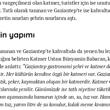
 vazgeçilmezi olan katmer, turistler için ise unut
. Tatlı olarak tanınan ve Gaziantep’te ise kahvalt
tin sınırları şehrin sınırlarını aştı.
in yapımı
 tanınan ve Gaziantep’te kahvaltıda da yenen bu le
aştığını belirten Katmer Ustası Bünyamin Babacan,
le anlattı:
“Gaziantep gastronomi şehri ve katmer d
tir. Her kültürün kendine özgü bir katmeri var. Gazia
stık, şeker, kaymaktan oluşan bir katmerdir. Katmer 
ılarında yenilir. Günümüzde ise tatlı niyetine tüketil
ım aşamasında hamurun içinde un, su, tuz var. Ha
am tuz, yarım litre de su konulur, kulak meme kıvam