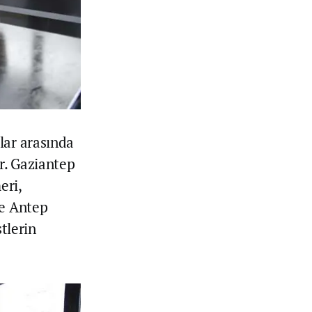
lar arasında
or. Gaziantep
eri,
ve Antep
tlerin