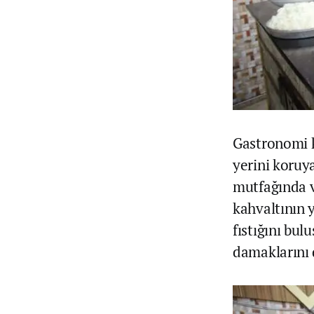
Gastronomi k
yerini koruy
mutfağında v
kahvaltının 
fıstığını bul
damaklarını 