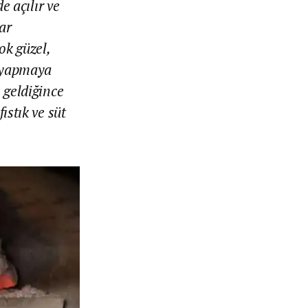
e açılır ve
ar
ok güzel,
i yapmaya
 geldiğince
ıstık ve süt