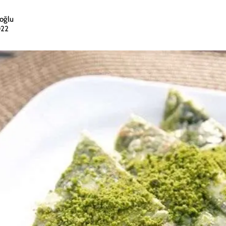
oğlu
022