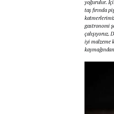
yoğurulur. İçi
taş fırında p
katmerlerimiz
gastronomi şe
çalışıyoruz. 
iyi malzeme k
kaymağından 