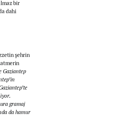
ulmaz bir
ıda dahi
zzetin şehrin
 katmerin
e Gaziantep
ntep’in
Gaziantep’te
iyor.
mura gramaj
ında da hamur