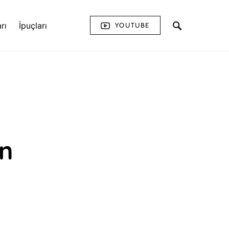
rı
İpuçları
YOUTUBE
ın