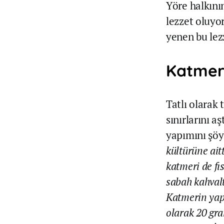
Yöre halkının
lezzet oluyor
yenen bu lezze
Katmer
Tatlı olarak
sınırlarını 
yapımını şöy
kültürüne ait
katmeri de fı
sabah kahvalt
Katmerin yap
olarak 20 gr