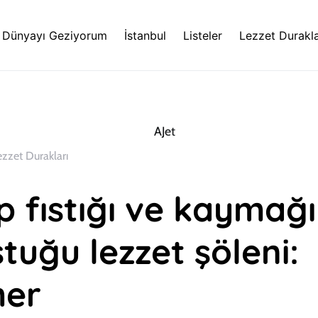
Dünyayı Geziyorum
İstanbul
Listeler
Lezzet Durakla
ezzet Durakları
p fıstığı ve kaymağ
tuğu lezzet şöleni:
er