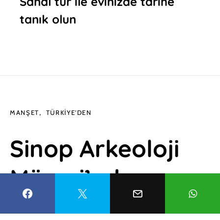
Sanal tur ile evinizde tarihe
tanık olun
MANŞET
TÜRKIYE'DEN
Sinop Arkeoloji
Müzesi’nde
binlerce yıllık