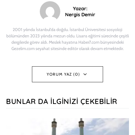
Yazar:
Nergis Demir
2001 yılında İstanbul’da doğdu. İstanbul Üniversitesi sosyoloji
bölümünden 2023 yılında mezun oldu. Lisans eğitimi sürecinde çeşitli
dergilerde görev aldı. Meslek hayatına Haber7.com bünyesindeki
Gezelim.com seyahat sitesinde editör olarak devam etmektedir.
YORUM YAZ (0)
BUNLAR DA İLGINIZI ÇEKEBILIR