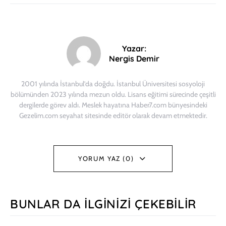
Yazar:
Nergis Demir
2001 yılında İstanbul’da doğdu. İstanbul Üniversitesi sosyoloji
bölümünden 2023 yılında mezun oldu. Lisans eğitimi sürecinde çeşitli
dergilerde görev aldı. Meslek hayatına Haber7.com bünyesindeki
Gezelim.com seyahat sitesinde editör olarak devam etmektedir.
YORUM YAZ (0)
BUNLAR DA İLGINIZI ÇEKEBILIR