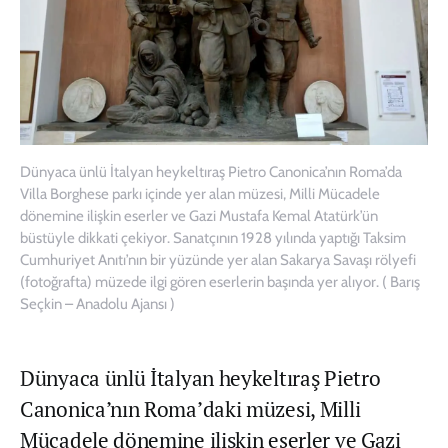
Dünyaca ünlü İtalyan heykeltıraş Pietro Canonica’nın Roma’da
Villa Borghese parkı içinde yer alan müzesi, Milli Mücadele
dönemine ilişkin eserler ve Gazi Mustafa Kemal Atatürk’ün
büstüyle dikkati çekiyor. Sanatçının 1928 yılında yaptığı Taksim
Cumhuriyet Anıtı’nın bir yüzünde yer alan Sakarya Savaşı rölyefi
(fotoğrafta) müzede ilgi gören eserlerin başında yer alıyor. ( Barış
Seçkin – Anadolu Ajansı )
Dünyaca ünlü İtalyan heykeltıraş Pietro
Canonica’nın Roma’daki müzesi, Milli
Mücadele dönemine ilişkin eserler ve Gazi