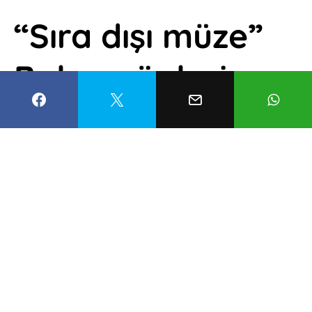
“Sıra dışı müze”
Baksı, çöpleri
sanata
dönüştürülecek
Mustafa Civan
24 Mayıs 2022