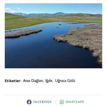
Etiketler:
Aras Dağları
,
Iğdır
,
Uğruca Gölü
FACEBOOK
WHATSAPP