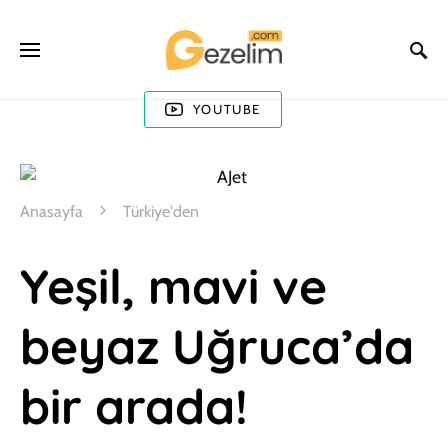
YOUTUBE
Anasayfa
Türkiye'den
Yeşil, mavi ve
beyaz Uğruca’da
bir arada!