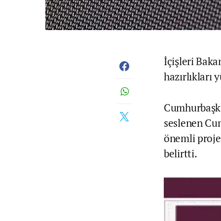
İçişleri Bak
hazırlıkları 
Cumhurbaşkan
seslenen Cum
önemli proje
belirtti.