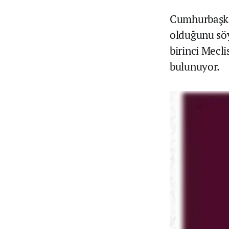
Cumhurbaşkan
olduğunu söy
birinci Mecli
bulunuyor.