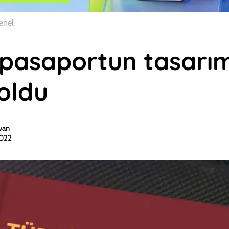
enel
i pasaportun tasarım
 oldu
van
2022