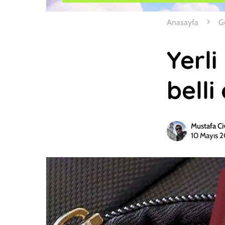
Anasayfa
G
Yerl
belli
Mustafa Ci
10 Mayıs 