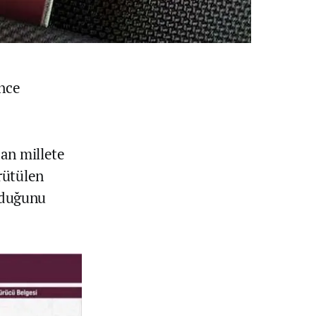
ünce
an millete
rütülen
olduğunu