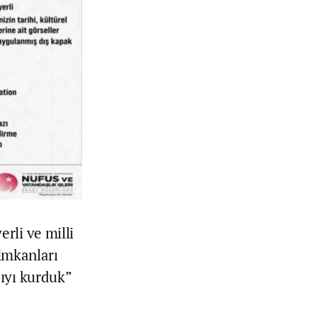
rli ve milli
 imkanları
ıyı kurduk”