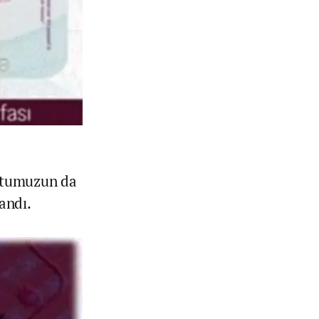
ortumuzun da
andı.