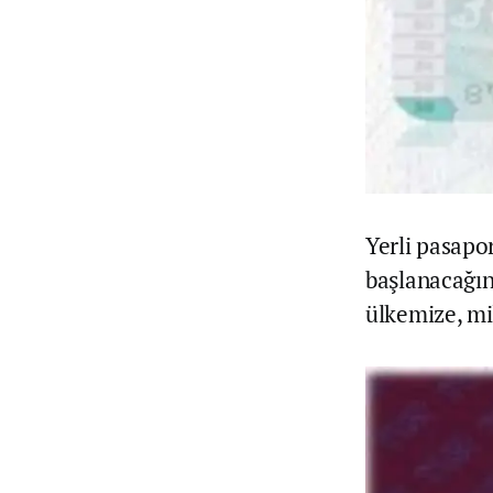
Yerli pasapo
başlanacağı
ülkemize, mil