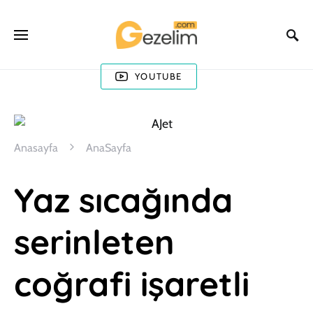
YOUTUBE
Anasayfa
AnaSayfa
Yaz sıcağında
serinleten
coğrafi işaretli