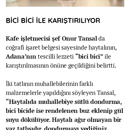
BİCİ BİCİ İLE KARIŞTIRILIYOR
Kafe işletmecisi şef Onur Tansal
da
coğrafi işaret belgesi sayesinde haytalının,
Adana’nın
tescilli lezzeti
“bici bici”
ile
karıştırılmasının önüne geçildiğini belirtti.
İki tatlının muhallebilerinin farklı
malzemelerle yapıldığını söyleyen Tansal,
“Haytalıda muhallebiye sütlü dondurma,
bici bicide ise rendelenen buz eklenip gül
suyu dökülüyor. Haytalı ağır olmayan bir
yaz tatlısıdır, dondurmayı yediğiniz