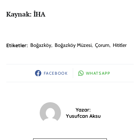
Kaynak: İHA
Etiketler:
Boğazköy
,
Boğazköy Müzesi
,
Çorum
,
Hititler
FACEBOOK
WHATSAPP
Yazar:
Yusufcan Aksu