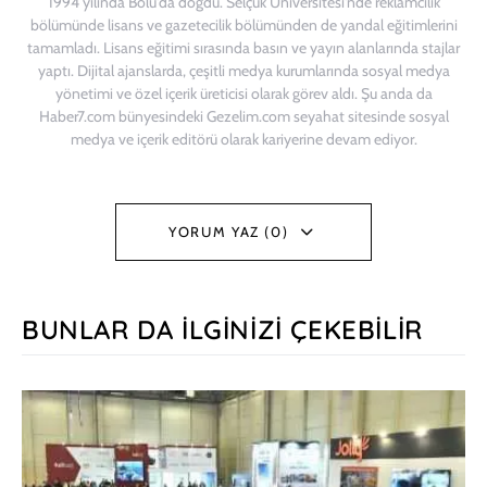
1994 yılında Bolu'da doğdu. Selçuk Üniversitesi'nde reklamcılık
bölümünde lisans ve gazetecilik bölümünden de yandal eğitimlerini
tamamladı. Lisans eğitimi sırasında basın ve yayın alanlarında stajlar
yaptı. Dijital ajanslarda, çeşitli medya kurumlarında sosyal medya
yönetimi ve özel içerik üreticisi olarak görev aldı. Şu anda da
Haber7.com bünyesindeki Gezelim.com seyahat sitesinde sosyal
medya ve içerik editörü olarak kariyerine devam ediyor.
YORUM YAZ (0)
BUNLAR DA İLGINIZI ÇEKEBILIR