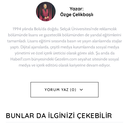
Yazar:
Özge Çelikbaşlı
1994 yılında Bolu'da doğdu. Selçuk Üniversitesi'nde reklamcılık
bölümünde lisans ve gazetecilik bölümünden de yandal eğitimlerini
tamamladı. Lisans eğitimi sırasında basın ve yayın alanlarında stajlar
yaptı. Dijital ajanslarda, çeşitli medya kurumlarında sosyal medya
yönetimi ve özel içerik üreticisi olarak görev aldı. Şu anda da
Haber7.com bünyesindeki Gezelim.com seyahat sitesinde sosyal
medya ve içerik editörü olarak kariyerine devam ediyor.
YORUM YAZ (0)
BUNLAR DA İLGINIZI ÇEKEBILIR