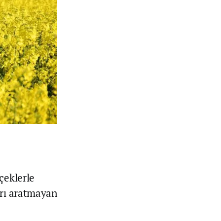
çeklerle
arı aratmayan