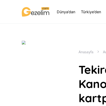
Dünya’dan
Türkiye’den
Anasayfa
A
Tekir
Kanol
kartp