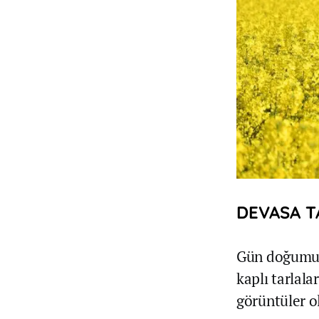
DEVASA T
Gün doğumu v
kaplı tarlal
görüntüler o