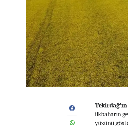
Tekirdağ’ı
ilkbaharın ge
yüzünü göste