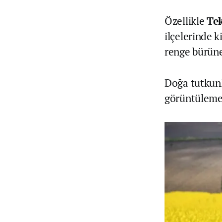
Özellikle
Te
ilçelerinde k
renge bürüne
Doğa tutkunl
görüntülemek