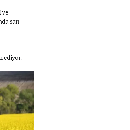
i ve
nda sarı
n ediyor.