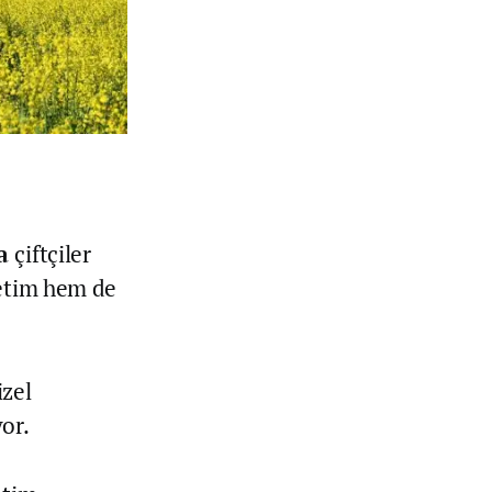
da
çiftçiler
retim hem de
izel
yor.