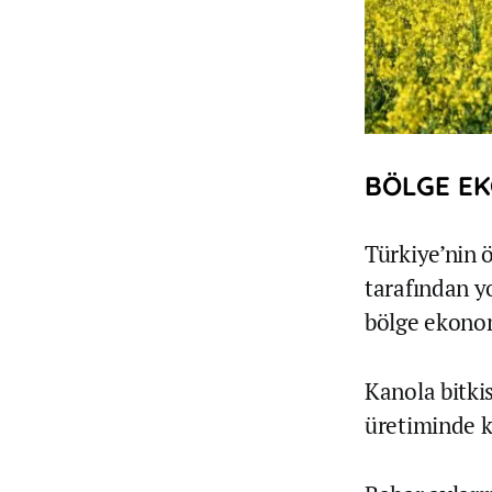
BÖLGE EK
Türkiye’nin 
tarafından y
bölge ekonom
Kanola bitki
üretiminde ku