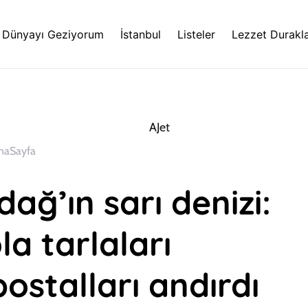
Dünyayı Geziyorum
İstanbul
Listeler
Lezzet Durakla
naSayfa
dağ’ın sarı denizi:
a tarlaları
ostalları andırdı