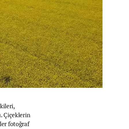
kileri,
. Çiçeklerin
er fotoğraf