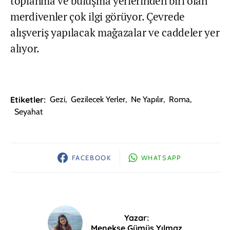
toplanma ve buluşma yerlerinden biri olan
merdivenler çok ilgi görüyor. Çevrede
alışveriş yapılacak mağazalar ve caddeler yer
alıyor.
Etiketler:
Gezi
,
Gezilecek Yerler
,
Ne Yapılır
,
Roma
,
Seyahat
FACEBOOK
WHATSAPP
Yazar:
Menekşe Gümüş Yılmaz