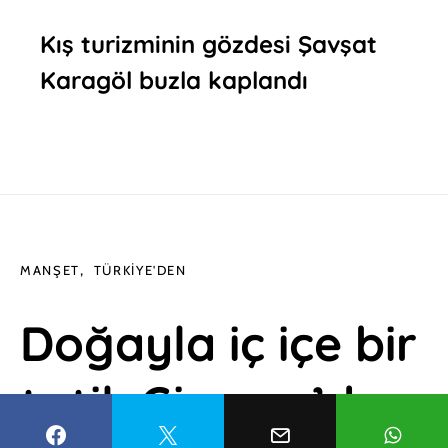
Kış turizminin gözdesi Şavşat
Karagöl buzla kaplandı
MANŞET
TÜRKIYE'DEN
Doğayla iç içe bir
tatil: Giresun’da