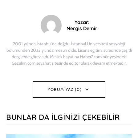
Yazar:
Nergis Demir
2001 yılında İstanbul’da doğdu. İstanbul Üniversitesi sosyoloji
bölümünden 2023 yılında mezun oldu. Lisans eğitimi sürecinde çeşitli
dergilerde görev aldı. Meslek hayatına Haber7.com bünyesindeki
Gezelim.com seyahat sitesinde editör olarak devam etmektedir.
YORUM YAZ (0)
BUNLAR DA İLGINIZI ÇEKEBILIR