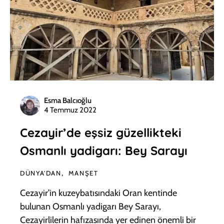
Esma Balcıoğlu
4 Temmuz 2022
Cezayir’de eşsiz güzellikteki
Osmanlı yadigarı: Bey Sarayı
DÜNYA'DAN
MANŞET
Cezayir’in kuzeybatısındaki Oran kentinde
bulunan Osmanlı yadigarı Bey Sarayı,
Cezayirlilerin hafızasında yer edinen önemli bir