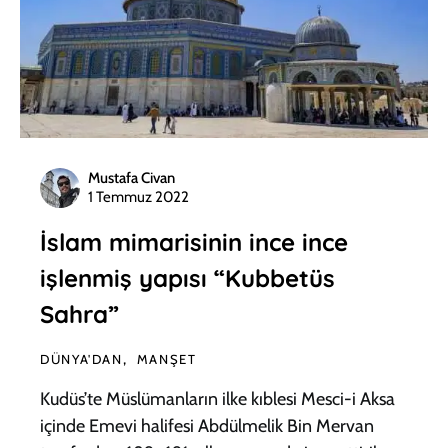
Mustafa Civan
1 Temmuz 2022
İslam mimarisinin ince ince
işlenmiş yapısı “Kubbetüs
Sahra”
DÜNYA'DAN
MANŞET
Kudüs’te Müslümanların ilke kıblesi Mesci-i Aksa
içinde Emevi halifesi Abdülmelik Bin Mervan