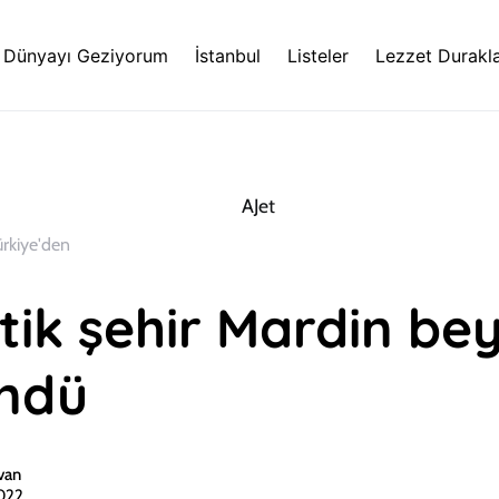
Dünyayı Geziyorum
İstanbul
Listeler
Lezzet Durakla
ürkiye'den
tik şehir Mardin be
ndü
van
022