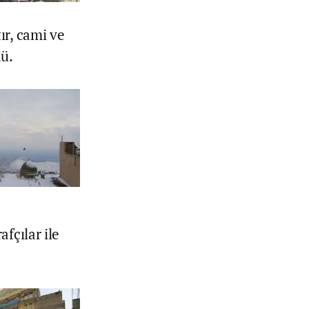
ır, cami ve
dü.
fçılar ile