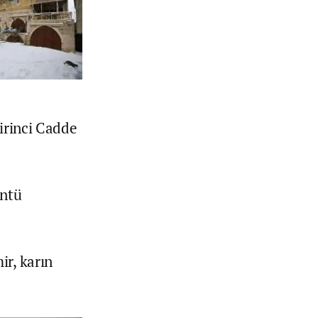
Birinci Cadde
üntü
ir, karın