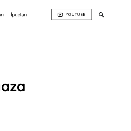
rı
İpuçları
YOUTUBE
yaza