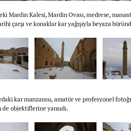
deki Mardin Kalesi, Mardin Ovası, medrese, manast
 tarihi çarşı ve konaklar kar yağışıyla beyaza bürün
rdaki kar manzarası, amatör ve profesyonel fotoğra
n de objektiflerine yansıdı.