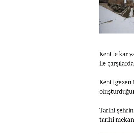
Kentte kar y
ile çarşılard
Kenti gezen 
oluşturduğun
Tarihi şehri
tarihi mekanla