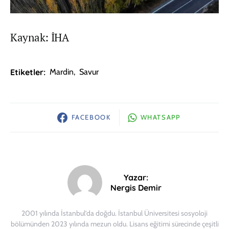
Kaynak: İHA
Etiketler:
Mardin
,
Savur
FACEBOOK
WHATSAPP
Yazar:
Nergis Demir
2001 yılında İstanbul’da doğdu. İstanbul Üniversitesi sosyoloji
bölümünden 2023 yılında mezun oldu. Lisans eğitimi sürecinde çeşitli