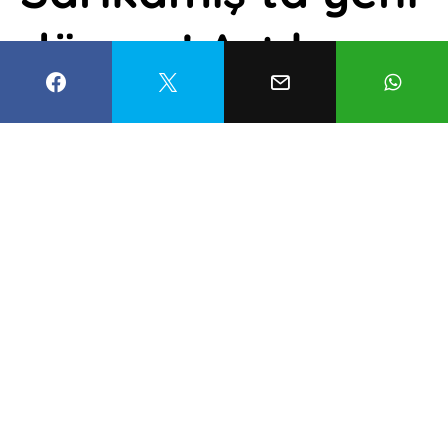
dönem! Artık
sezon için kar
yağışı
beklenmeyecek
Nergis Demir
26 Kasım 2025