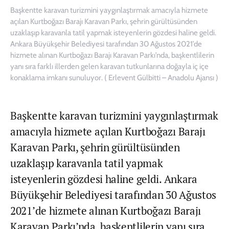
Başkentte karavan turizmini yaygınlaştırmak amacıyla hizmete
açılan Kurtboğazı Barajı Karavan Parkı, şehrin gürültüsünden
uzaklaşıp karavanla tatil yapmak isteyenlerin gözdesi haline geldi.
Ankara Büyükşehir Belediyesi tarafından 30 Ağustos 2021’de
hizmete alınan Kurtboğazı Barajı Karavan Parkı’nda, başkentlilerin
yanı sıra farklı illerden gelen karavan tutkunlarına doğayla iç içe
konaklama imkanı sunuluyor. ( Erlevent Gülbitti – Anadolu Ajansı )
Başkentte karavan turizmini yaygınlaştırmak
amacıyla hizmete açılan Kurtboğazı Barajı
Karavan Parkı, şehrin gürültüsünden
uzaklaşıp karavanla tatil yapmak
isteyenlerin gözdesi haline geldi. Ankara
Büyükşehir Belediyesi tarafından 30 Ağustos
2021’de hizmete alınan Kurtboğazı Barajı
Karavan Parkı’nda, başkentlilerin yanı sıra