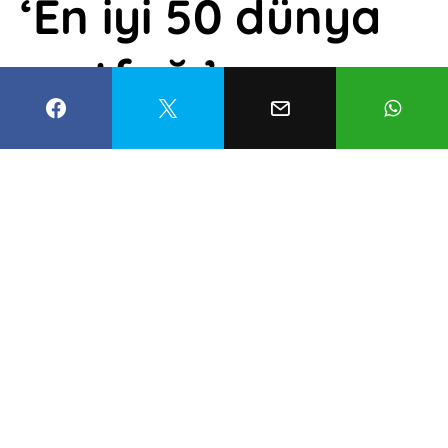
‘En iyi 50 dünya
mutfağı’
belirlendi! Listede
Türkiye de var
Esma Balcıoğlu
6 Haziran 2022