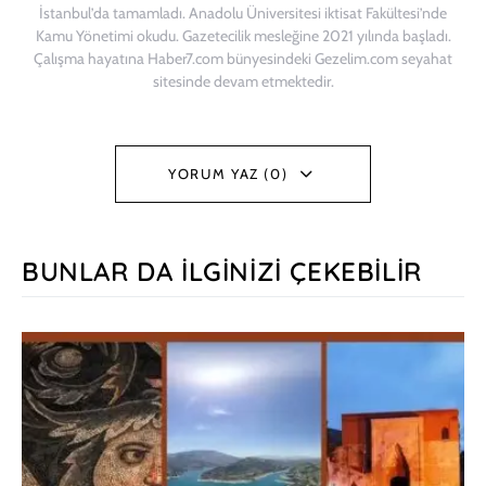
İstanbul’da tamamladı. Anadolu Üniversitesi iktisat Fakültesi’nde
Kamu Yönetimi okudu. Gazetecilik mesleğine 2021 yılında başladı.
Çalışma hayatına Haber7.com bünyesindeki Gezelim.com seyahat
sitesinde devam etmektedir.
YORUM YAZ (0)
BUNLAR DA İLGINIZI ÇEKEBILIR