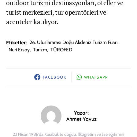
outdoor turizmi destinasyonları, oteller ve
turist merkezleri, tur operatörleri ve
acenteler katılıyor.
Etiketler:
26. Uluslararası Doğu Akdeniz Turizm Fuarı
,
Nuri Ersoy
,
Turizm
,
TÜROFED
FACEBOOK
WHATSAPP
Yazar:
Ahmet Yavuz
22 Nisan 1986’da Karabük’te doğdu. İlköğretim ve lise eğitimini