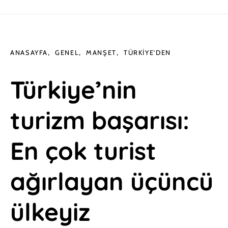
ANASAYFA
GENEL
MANŞET
TÜRKIYE'DEN
Türkiye’nin
turizm başarısı:
En çok turist
ağırlayan üçüncü
ülkeyiz