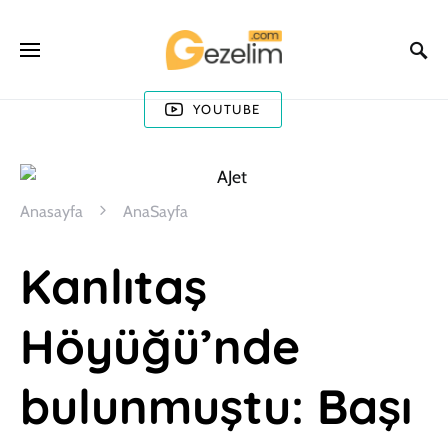
YOUTUBE
Anasayfa
AnaSayfa
Kanlıtaş
Höyüğü’nde
bulunmuştu: Başı