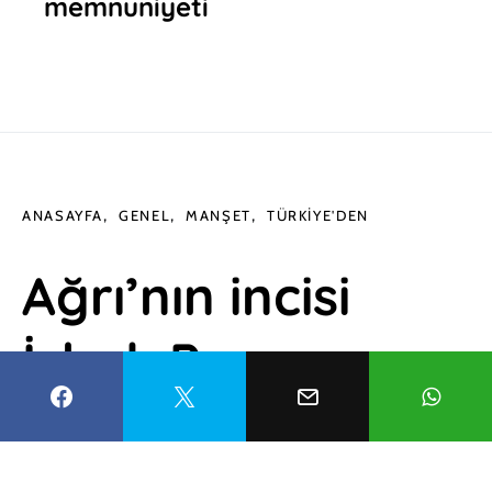
memnuniyeti
ANASAYFA
GENEL
MANŞET
TÜRKIYE'DEN
Ağrı’nın incisi
İshak Paşa
Sarayı, bayram