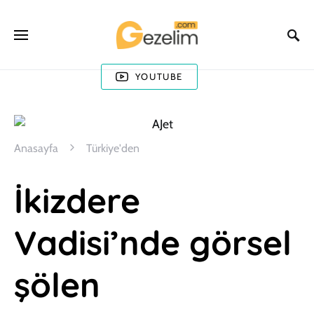
YOUTUBE
Anasayfa
Türkiye'den
İkizdere
Vadisi’nde görsel
şölen