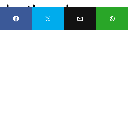
kısıtlamalarını
kaldıran ülkelerin
sayısı artıyor
Mustafa Civan
8 Şubat 2022