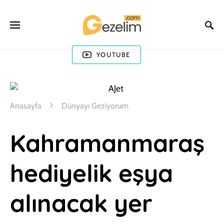
YOUTUBE
Anasayfa
Dünyayı Geziyorum
Kahramanmaraş
hediyelik eşya
alınacak yer