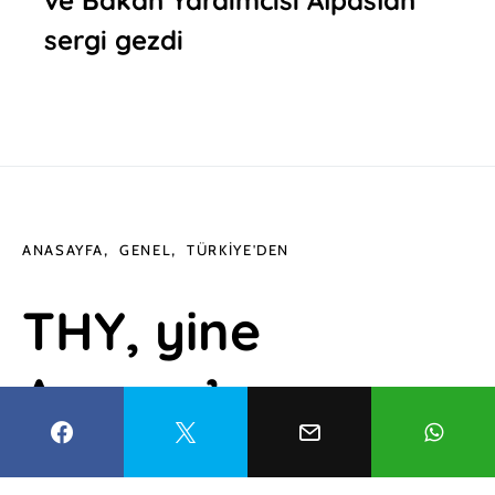
sergi gezdi
ANASAYFA
GENEL
TÜRKIYE'DEN
THY, yine
Avrupa’nın
zirvesinde!