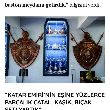
baston meydana getirdik.”
bilgisini verdi.
“KATAR EMİRİ’NİN EŞİNE YÜZLERCE
PARÇALIK ÇATAL, KAŞIK, BIÇAK
SETİ YAPTIK”