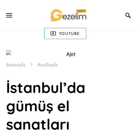
YOUTUBE
Anasayfa
AnaSayfa
İstanbul’da
gümüş el
sanatları