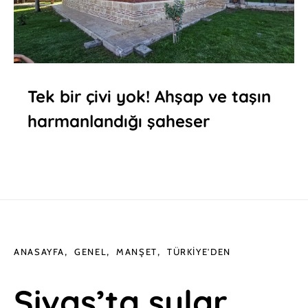
Tek bir çivi yok! Ahşap ve taşın
harmanlandığı şaheser
ANASAYFA
GENEL
MANŞET
TÜRKIYE'DEN
Sivas’ta sular