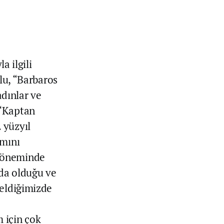
 ilgili
ğlu, “Barbaros
dınlar ve
 ‘Kaptan
 yüzyıl
amını
 döneminde
da olduğu ve
geldiğimizde
 için çok