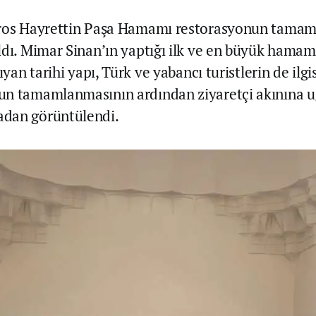
aros Hayrettin Paşa Hamamı restorasyonun tama
ldı. Mimar Sinan’ın yaptığı ilk ve en büyük hama
şıyan tarihi yapı, Türk ve yabancı turistlerin de ilgi
n tamamlanmasının ardından ziyaretçi akınına uğ
dan görüntülendi.