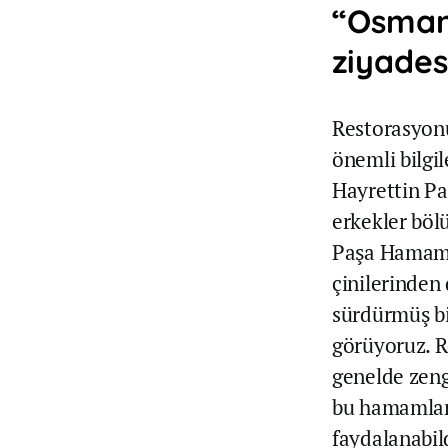
“Osman
ziyadesi
Restorasyonu
önemli bilgil
Hayrettin Pa
erkekler böl
Paşa Hamamı’
çinilerinden
sürdürmüş b
görüyoruz. R
genelde zeng
bu hamamları
faydalanabil