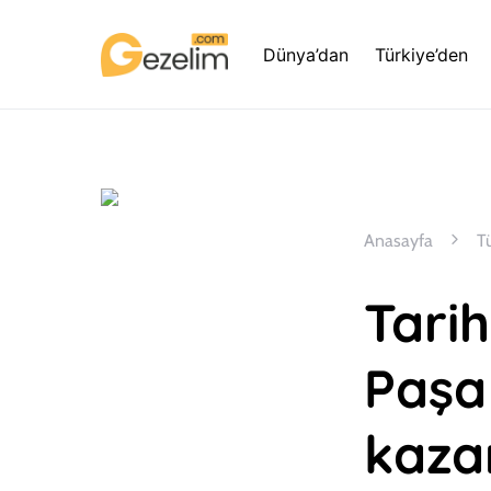
Dünya’dan
Türkiye’den
Anasayfa
T
Tari
Paşa
kazan