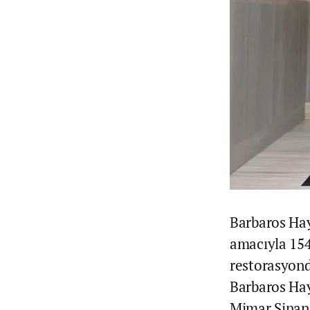
Barbaros Hay
amacıyla 154
restorasyond
Barbaros Hay
Mimar Sinan’