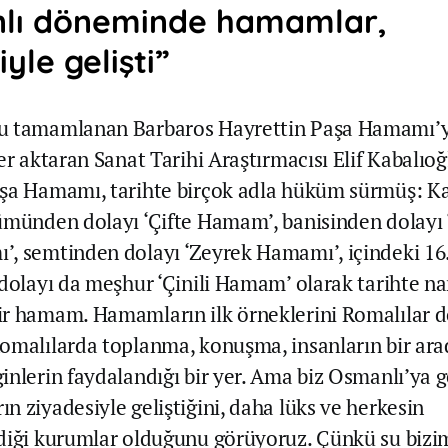
lı döneminde hamamlar,
yle gelişti”
 tamamlanan Barbaros Hayrettin Paşa Hamamı’yla
er aktaran Sanat Tarihi Araştırmacısı Elif Kabalıo
şa Hamamı, tarihte birçok adla hüküm sürmüş: Ka
ümünden dolayı ‘Çifte Hamam’, banisinden dolayı
, semtinden dolayı ‘Zeyrek Hamamı’, içindeki 16.
 dolayı da meşhur ‘Çinili Hamam’ olarak tarihte n
ir hamam. Hamamların ilk örneklerini Romalılar
omalılarda toplanma, konuşma, insanların bir ara
inlerin faydalandığı bir yer. Ama biz Osmanlı’ya 
n ziyadesiyle geliştiğini, daha lüks ve herkesin
diği kurumlar olduğunu görüyoruz. Çünkü su bizim