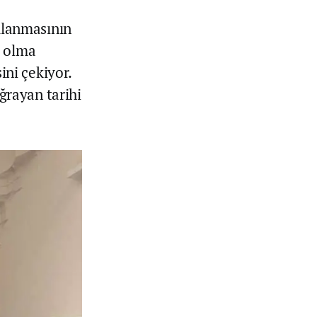
mlanmasının
m olma
sini çekiyor.
rayan tarihi