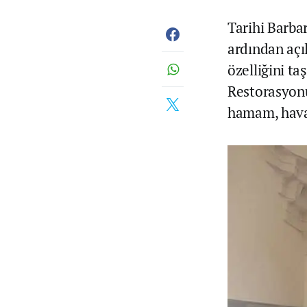
Tarihi Barb
ardından açı
özelliğini ta
Restorasyonu
hamam, hava