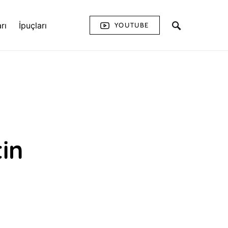
rı
İpuçları
YOUTUBE
in