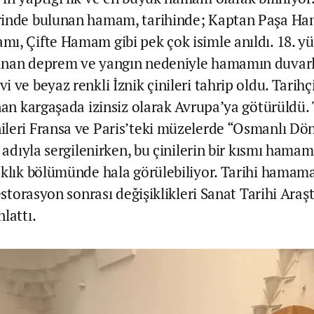
rinde bulunan hamam, tarihinde; Kaptan Paşa Ha
ı, Çifte Hamam gibi pek çok isimle anıldı. 18. yü
anan deprem ve yangın nedeniyle hamamın duvarl
 ve beyaz renkli İznik çinileri tahrip oldu. Tarihç
nan kargaşada izinsiz olarak Avrupa’ya götürüldü. 
leri Fransa ve Paris’teki müzelerde “Osmanlı Dö
” adıyla sergilenirken, bu çinilerin bir kısmı hama
aklık bölümünde hala görülebiliyor. Tarihi hamama
restorasyon sonrası değişiklikleri Sanat Tarihi Araşt
lattı.