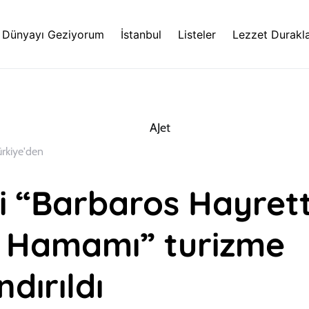
Dünyayı Geziyorum
İstanbul
Listeler
Lezzet Durakla
ürkiye'den
hi “Barbaros Hayrett
 Hamamı” turizme
dırıldı