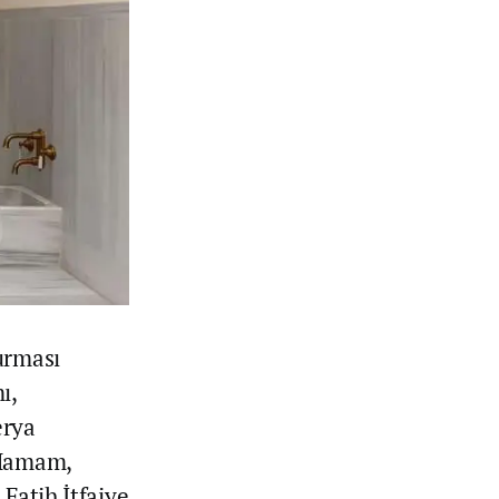
urması
ı,
erya
 Hamam,
Fatih İtfaiye