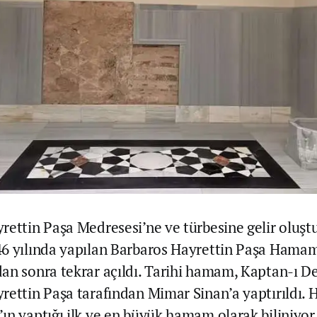
rettin Paşa Medresesi’ne ve türbesine gelir oluşt
6 yılında yapılan Barbaros Hayrettin Paşa Hamam
an sonra tekrar açıldı. Tarihi hamam, Kaptan-ı D
rettin Paşa tarafından Mimar Sinan’a yaptırıldı.
ın yaptığı ilk ve en büyük hamam olarak biliniyor. 