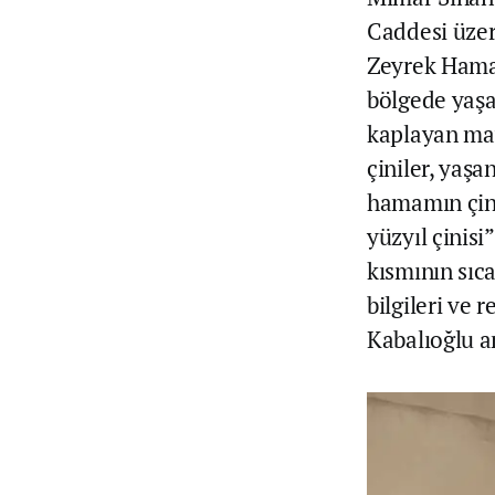
Caddesi üze
Zeyrek Hamam
bölgede yaş
kaplayan mavi
çiniler, yaşa
hamamın çini
yüzyıl çinisi
kısmının sıc
bilgileri ve 
Kabalıoğlu an