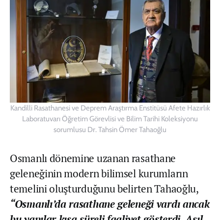
Kandilli Rasathanesi ve Deprem Araştırma Enstitüsü Afete Hazırlık
Laboratuvarı Öğretim Görevlisi ve Bilim Tarihi Koleksiyonu
sorumlusu Dr. Tahsin Ömer Tahaoğlu
Osmanlı dönemine uzanan rasathane
geleneğinin modern bilimsel kurumların
temelini oluşturduğunu belirten Tahaoğlu,
“Osmanlı’da rasathane geleneği vardı ancak
bu yapılar kısa süreli faaliyet gösterdi. Asıl