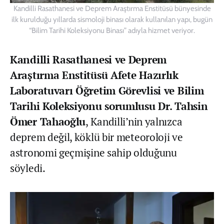
Kandilli Rasathanesi ve Deprem Araştırma Enstitüsü bünyesinde
ilk kurulduğu yıllarda sismoloji binası olarak kullanılan yapı, bugün
“Bilim Tarihi Koleksiyonu Binası” adıyla hizmet veriyor.
Kandilli Rasathanesi ve Deprem
Araştırma Enstitüsü Afete Hazırlık
Laboratuvarı Öğretim Görevlisi ve Bilim
Tarihi Koleksiyonu sorumlusu Dr. Tahsin
Ömer Tahaoğlu
, Kandilli’nin yalnızca
deprem değil, köklü bir meteoroloji ve
astronomi geçmişine sahip olduğunu
söyledi.