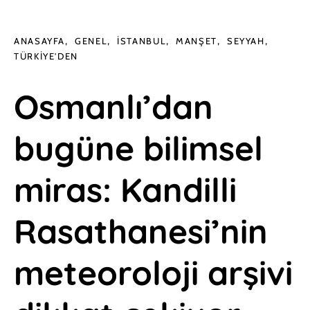
ANASAYFA
GENEL
İSTANBUL
MANŞET
SEYYAH
TÜRKIYE'DEN
Osmanlı’dan
bugüne bilimsel
miras: Kandilli
Rasathanesi’nin
meteoroloji arşivi