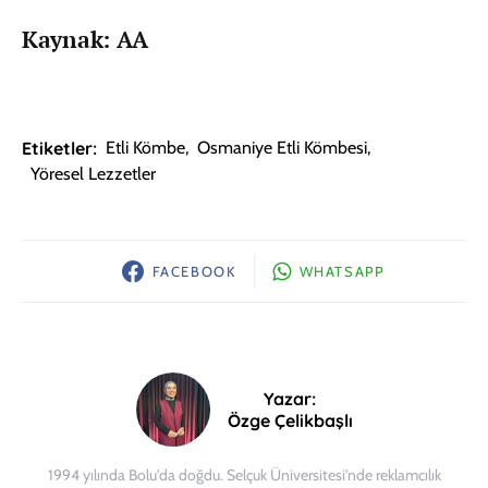
Kaynak: AA
Etiketler:
Etli Kömbe
,
Osmaniye Etli Kömbesi
,
Yöresel Lezzetler
FACEBOOK
WHATSAPP
Yazar:
Özge Çelikbaşlı
1994 yılında Bolu'da doğdu. Selçuk Üniversitesi'nde reklamcılık