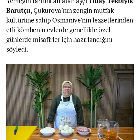
Yemeğin tarifini anlatan aşçı
Tülay Tekbıyık
Barutçu,
Çukurova’nın zengin mutfak
kültürüne sahip Osmaniye’nin lezzetlerinden
etli kömbenin evlerde genellikle özel
günlerde misafirler için hazırlandığını
söyledi.