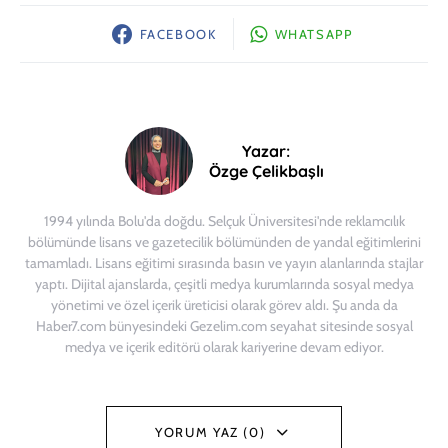
FACEBOOK
WHATSAPP
Yazar:
Özge Çelikbaşlı
1994 yılında Bolu'da doğdu. Selçuk Üniversitesi'nde reklamcılık
bölümünde lisans ve gazetecilik bölümünden de yandal eğitimlerini
tamamladı. Lisans eğitimi sırasında basın ve yayın alanlarında stajlar
yaptı. Dijital ajanslarda, çeşitli medya kurumlarında sosyal medya
yönetimi ve özel içerik üreticisi olarak görev aldı. Şu anda da
Haber7.com bünyesindeki Gezelim.com seyahat sitesinde sosyal
medya ve içerik editörü olarak kariyerine devam ediyor.
YORUM YAZ (0)