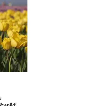
n
ğrenildi.