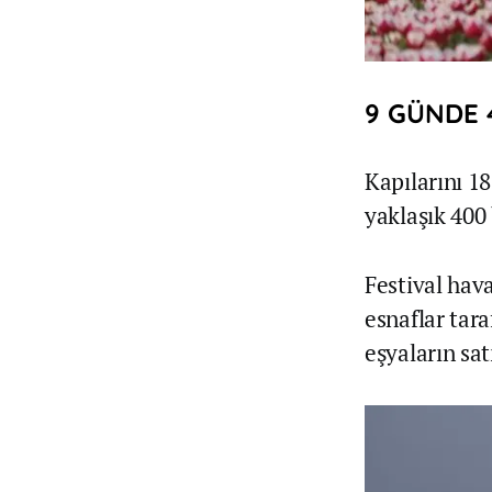
9 GÜNDE 4
Kapılarını 1
yaklaşık 400 b
Festival hav
esnaflar tara
eşyaların satı