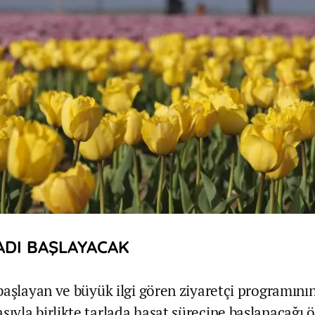
ADI BAŞLAYACAK
başlayan ve büyük ilgi gören ziyaretçi programını
yla birlikte tarlada hasat sürecine başlanacağı ö