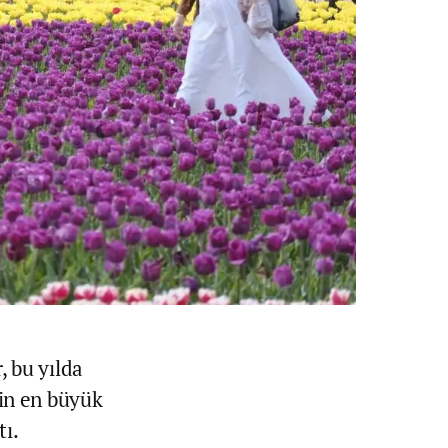
, bu yılda
nin en büyük
tı.