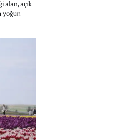
i alan, açık
ın yoğun