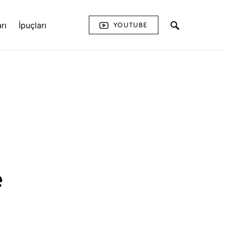
rı
İpuçları
YOUTUBE
e