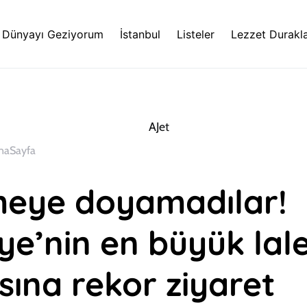
Dünyayı Geziyorum
İstanbul
Listeler
Lezzet Durakla
naSayfa
eye doyamadılar!
ye’nin en büyük lal
sına rekor ziyaret