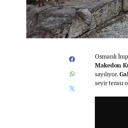
Osmanlı İmpa
Makedon K
sayılıyor.
Ga
seyir terası 