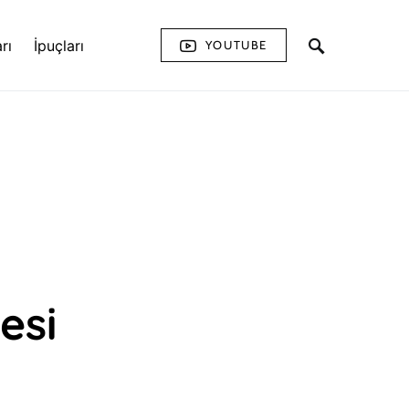
rı
İpuçları
YOUTUBE
esi