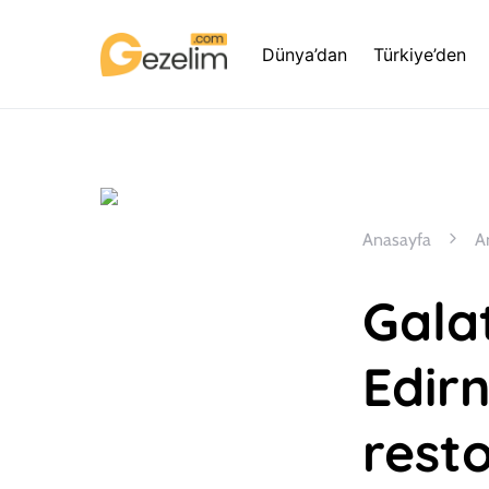
Dünya’dan
Türkiye’den
Anasayfa
A
Galat
Edir
rest