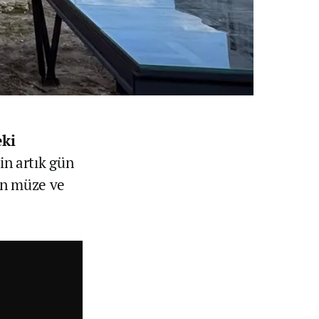
eki
in artık gün
rin müze ve