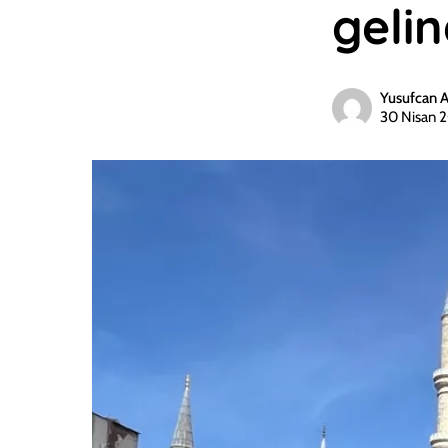
gelin
Yusufcan 
30 Nisan 