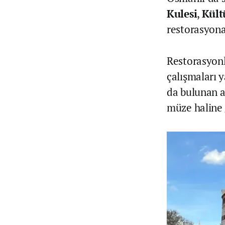
Kulesi
,
Kült
restorasyona
Restorasyonl
çalışmaları 
da bulunan a
müze haline g