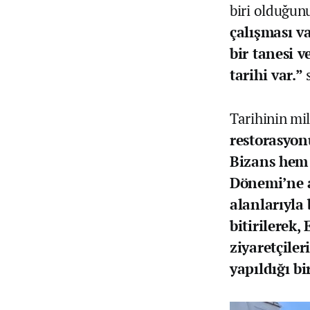
biri olduğun
çalışması v
bir tanesi 
tarihi var.”
Tarihinin mi
restorasyo
Bizans hem
Dönemi’ne a
alanlarıyla
bitirilerek,
ziyaretçiler
yapıldığı bi