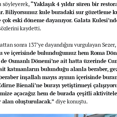
u söyleyerek,
“Yaklaşık 4 yıldır süren bir resto
ar. Biliyorsunuz kule buradaki sur gözetleme k
ve çok eski döneme dayanıyor. Galata Kulesi’nd
sözlerini kaydetti.
lattan sonra 137’ye dayandığını vurgulayan Sezer
nu ve içerisinde bulunduğumuz hem Roma Dö
 de Osmanlı Dönemi’ne ait hatta üzerinde Cu
it katmanların bulunduğu alanla beraber, ge
 beraber inşallah mayıs ayının içerisinde bura
 Edirne Bienali’ne burayı yetiştirmeyi çalışıyo
imize açacağız hem de burada çeşitli aktivitel
r alan oluşturulacak.”
diye konuştu.