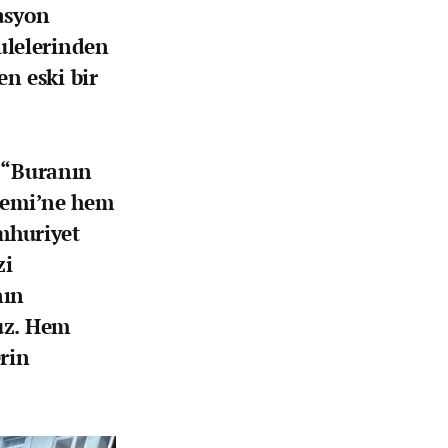
rasyon
ulelerinden
en eski bir
,
“Buranın
nemi’ne hem
mhuriyet
zi
nın
ruz. Hem
erin