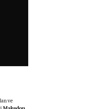
lan ve
ki
Makedon