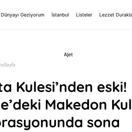
Dünyayı Geziyorum
İstanbul
Listeler
Lezzet Durakla
naSayfa
a Kulesi’nden eski!
ne’deki Makedon Kul
orasyonunda sona