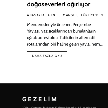
doğaseverleri ağırlıyor
ANASAYFA
GENEL
MANŞET
TÜRKIYE'DEN
Menderesleriyle ünlenen Perşembe
Yaylası, yaz sıcaklarından bunalanların
uğrak adresi oldu. Tatilcilerin alternatif
rotalarından biri haline gelen yayla, hem…
DAHA FAZLA OKU
GEZELIM
2026 - Gezelim, bir Nokta Elektronik Medya A.Ş. markasıdır.