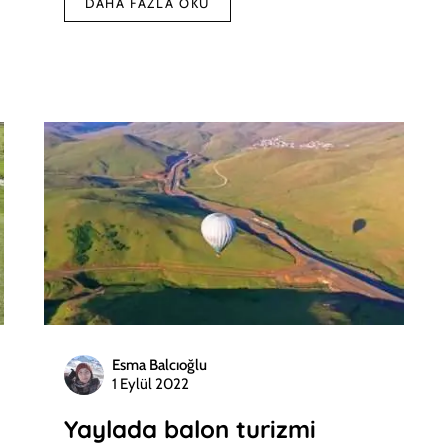
DAHA FAZLA OKU
Esma Balcıoğlu
1 Eylül 2022
Yaylada balon turizmi