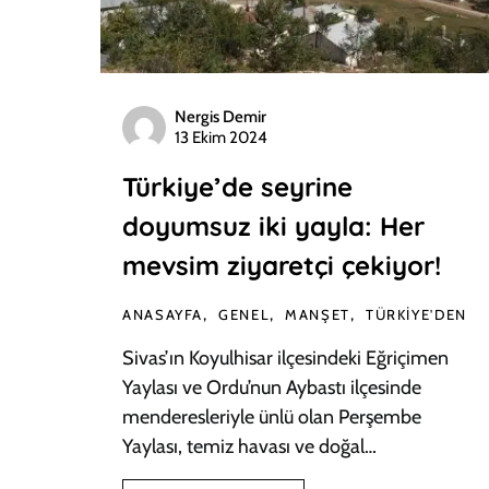
Nergis Demir
13 Ekim 2024
Türkiye’de seyrine
doyumsuz iki yayla: Her
mevsim ziyaretçi çekiyor!
ANASAYFA
GENEL
MANŞET
TÜRKIYE'DEN
Sivas’ın Koyulhisar ilçesindeki Eğriçimen
Yaylası ve Ordu’nun Aybastı ilçesinde
menderesleriyle ünlü olan Perşembe
Yaylası, temiz havası ve doğal…