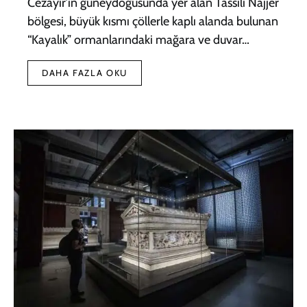
Cezayir’in güneydoğusunda yer alan Tassili Najjer
bölgesi, büyük kısmı çöllerle kaplı alanda bulunan
“Kayalık” ormanlarındaki mağara ve duvar…
DAHA FAZLA OKU