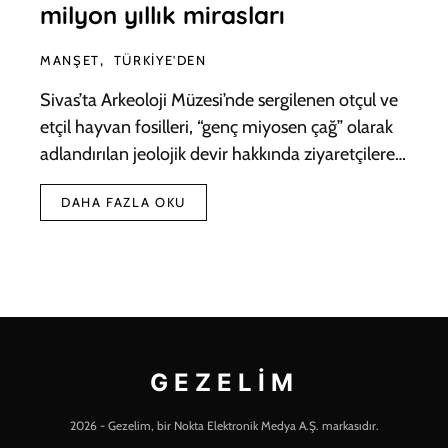
milyon yıllık mirasları
MANŞET
TÜRKIYE'DEN
Sivas’ta Arkeoloji Müzesi’nde sergilenen otçul ve
etçil hayvan fosilleri, “genç miyosen çağ” olarak
adlandırılan jeolojik devir hakkında ziyaretçilere…
DAHA FAZLA OKU
GEZELIM
2026 - Gezelim, bir Nokta Elektronik Medya A.Ş. markasıdır.