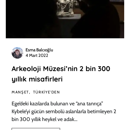
Esma Balcıoğlu
4 Mart 2022
Arkeoloji Müzesi’nin 2 bin 300
yıllık misafirleri
MANŞET
TÜRKIYE'DEN
Ege’deki kazılarda bulunan ve “ana tanrıça”
Kybele’yi gücün sembolü aslanlarla betimleyen 2
bin 300 yıllık heykel ve adak…