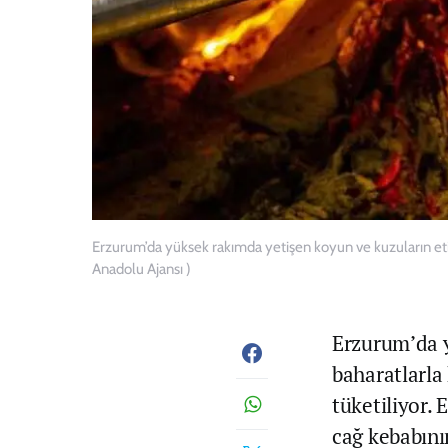
Erzurum’da yüksek rakımda yetişen koyun ve kuzuların etiy
Anadolu Ajansı )
Erzurum’da y
baharatlarla
tüketiliyor. 
cağ kebabını