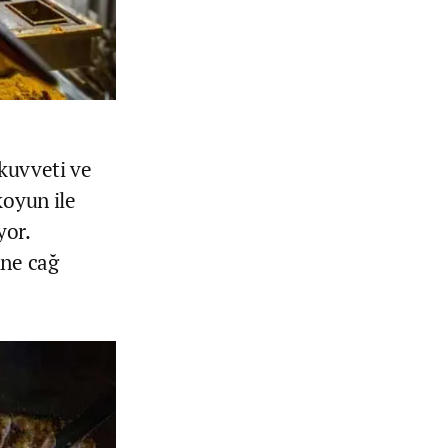
 kuvveti ve
koyun ile
yor.
ine cağ