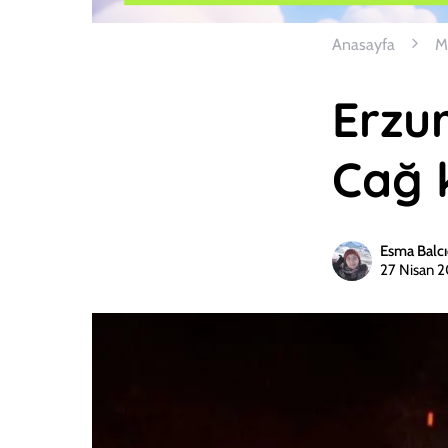
Anasayfa
M
Erzur
Cağ 
Esma Balcı
27 Nisan 