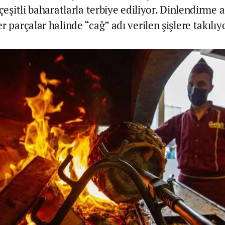
 çeşitli baharatlarla terbiye ediliyor. Dinlendirme
r parçalar halinde “cağ” adı verilen şişlere takılıy