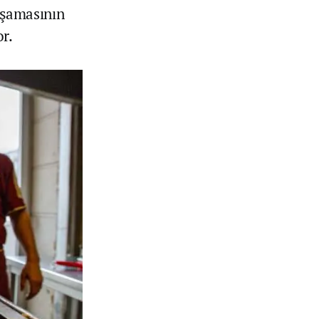
 aşamasının
or.