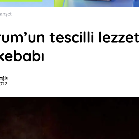
anşet
um’un tescilli lezzet
kebabı
oğlu
2022