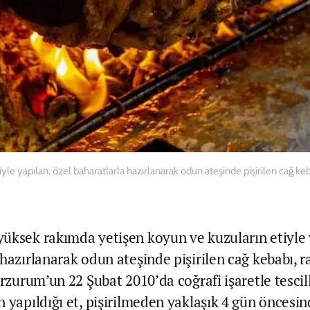
le yapılan, özel baharatlarla hazırlanarak odun ateşinde pişirilen cağ ke
üksek rakımda yetişen koyun ve kuzuların etiyle 
 hazırlanarak odun ateşinde pişirilen cağ kebabı,
Erzurum’un 22 Şubat 2010’da coğrafi işaretle tescil
n yapıldığı et, pişirilmeden yaklaşık 4 gün öncesi