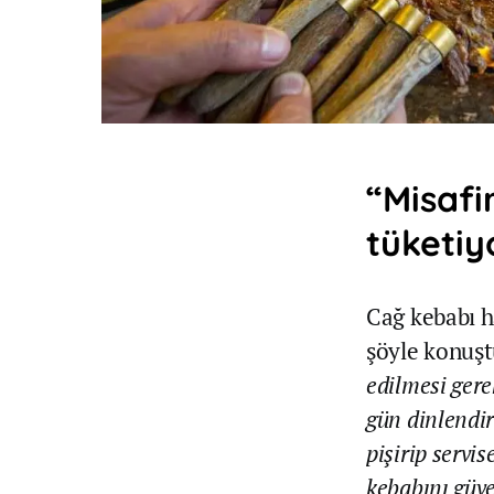
“Misafi
tüketiy
Cağ kebabı h
şöyle konuş
edilmesi gere
gün dinlendi
pişirip servis
kebabını güve