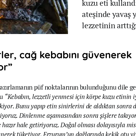
kuzu eti kulland
ateşinde yavaş 
lezzetinin arttığı
rler, cağ kebabını güvenerek
or”
azırlamanın püf noktalarının bulunduğunu dile ge
tu
“Kebabın, lezzetli yenmesi için körpe kuzu etinin i
kiyor. Bunu yapıp etin sinirlerini de aldıktan sonra 
riyoruz. Dinlenme aşamasından sonra şişlere takıyo
e hazır hale getiriyoruz. Doğal olması dolayısıyla mis
nerek tüketiyor. Erzurum’un dağlarında kekik otu y