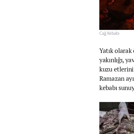
Cağ Kebabı
Yatık olarak 
yakınlığı, y
kuzu etlerini
Ramazan ayın
kebabı sunuy