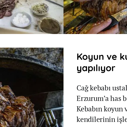
Koyun ve k
yapılıyor
Cağ kebabı ustal
Erzurum’a has b
Kebabın koyun v
kendilerinin işl