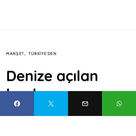
MANŞET
TÜRKIYE'DEN
Denize açılan
kaplıca:
Kleopatra
Hamamı