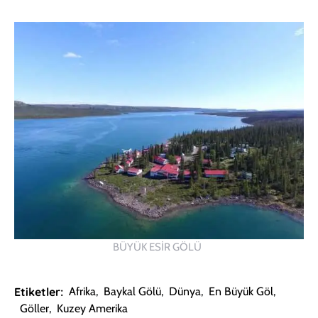
BÜYÜK ESİR GÖLÜ
Etiketler:
Afrika
,
Baykal Gölü
,
Dünya
,
En Büyük Göl
,
Göller
,
Kuzey Amerika