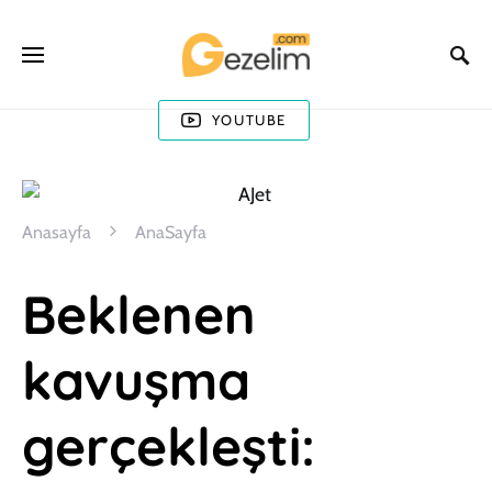
YOUTUBE
Anasayfa
AnaSayfa
Beklenen
kavuşma
gerçekleşti: