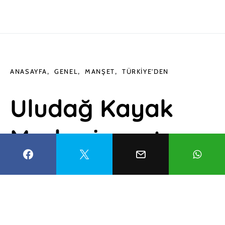
ANASAYFA
GENEL
MANŞET
TÜRKIYE'DEN
Uludağ Kayak
Merkezi mart
ayında da yoğun
ilgi görüyor