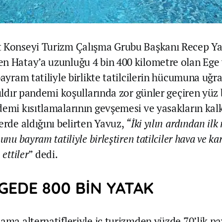
t Konseyi Turizm Çalışma Grubu Başkanı Recep Ya
n Hatay’a uzunluğu 4 bin 400 kilometre olan Ege
bayram tatiliyle birlikte tatilcilerin hücumuna uğra
yıldır pandemi koşullarında zor günler geçiren yüz 
demi kısıtlamalarının gevşemesi ve yasakların kal
erde aldığını belirten Yavuz,
“İki yılın ardından ilk
unu bayram tatiliyle birleştiren tatilciler hava ve ka
 ettiler
” dedi.
LGEDE 800 BİN YATAK
lama alternatifleriyle iç turizmden yüzde 70’lik p