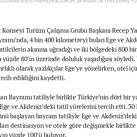
ULUNAN RİXOS PREMİUM BODRUM, 28 NİSAN’DA YENİLENMİŞ YÜZ
t Konseyi Turizm Çalışma Grubu Başkanı Recep Ya
amı’nda, 4 bin 400 kilometreyi bulan Ege ve Akd
tatilcilerin akınına uğradığı ve iki bölgedeki 800 bi
n yüzde 80’in üzerinde doluluk yaşadığını söyledi.
lıklı olarak yazlıkçılar Ege’ye yönelirken, otel iç
rcih edildiğini kaydetti.
n Bayramı tatiliyle birlikte Türkiye’nin dört bir 
Ege ve Akdeniz’deki tatil yörelerini tercih etti. 30
nü başlayan bayram tatiliyle Ege ve Akdeniz’deki
ları destinasyon ve otele göre değişmekle birlikt
yıp yüzde 100’ü buluyor.