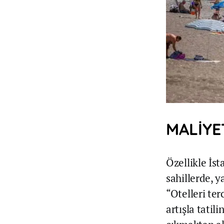
MALİYE
Özellikle İs
sahillerde, 
“Otelleri ter
artışla tatil