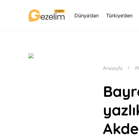
Dünya’dan
Türkiye’den
Anasayfa
M
Bayra
yazlı
Akde