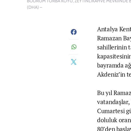
BODRUM TORBA KOYU, ZEYTİNLİKAHVE MEVKİİNDE B
(DHA) –
Antalya Ken
Ramazan Bayr
sahillerinin 
kapasitesini
bayramda ağır
Akdeniz’in te
Bu yıl Ramaza
vatandaşlar, 
Cumartesi gü
doluluk oran
80’den başla