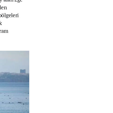
len
bölgeleri
k
yram