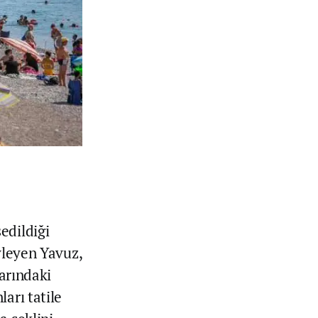
edildiği
yleyen Yavuz,
larındaki
arı tatile