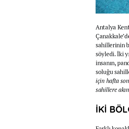
Antalya Ken
Çanakkale’de
sahillerinin 
söyledi. İki 
insanın, pan
soluğu sahill
için hafta son
sahillere akın
İKİ BÖ
Farklı konak