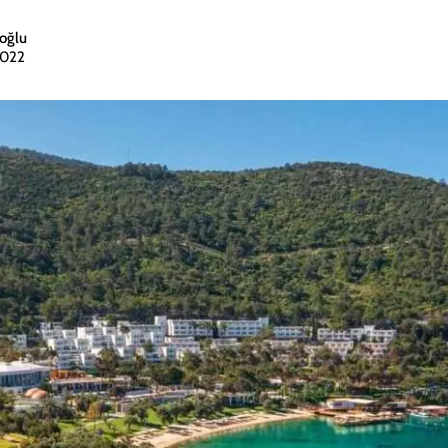
oğlu
2022