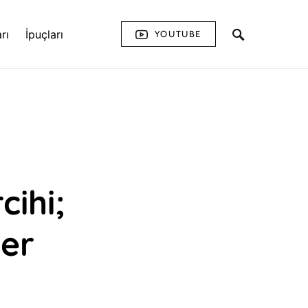
rı
İpuçları
YOUTUBE
cihi;
ler