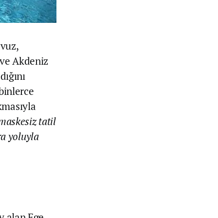
vuz,
 ve Akdeniz
dığını
binlerce
kmasıyla
 maskesiz tatil
ra yoluyla
ay alan Ege