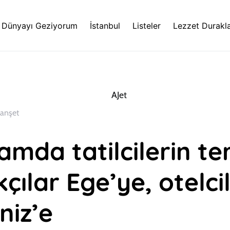
Dünyayı Geziyorum
İstanbul
Listeler
Lezzet Durakla
anşet
mda tatilcilerin ter
kçılar Ege’ye, otelci
niz’e