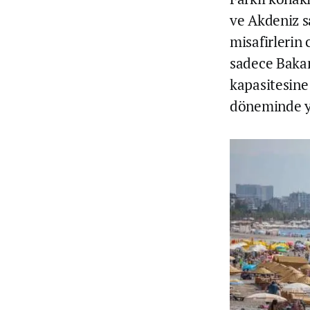
ve Akdeniz s
misafirlerin
sadece Bakanl
kapasitesine 
döneminde yü