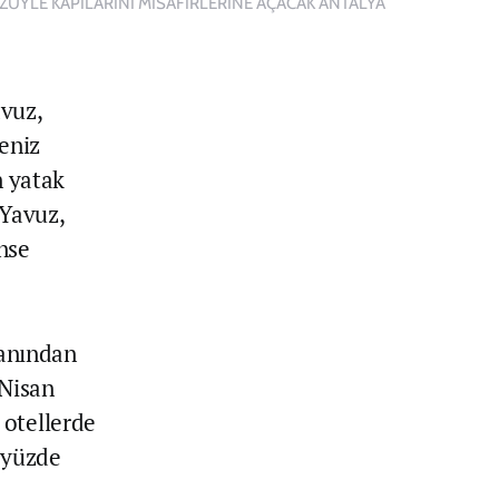
ÜYLE KAPILARINI MİSAFİRLERİNE AÇACAK ANTALYA
vuz,
eniz
n yatak
 Yavuz,
inse
yanından
 Nisan
 otellerde
e yüzde