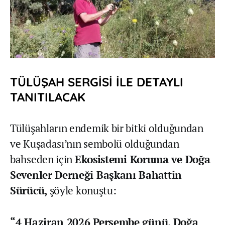
TÜLÜŞAH SERGİSİ İLE DETAYLI
TANITILACAK
Tülüşahların endemik bir bitki olduğundan
ve Kuşadası’nın sembolü olduğundan
bahseden için
Ekosistemi Koruma ve Doğa
Sevenler Derneği Başkanı Bahattin
Sürücü,
şöyle konuştu:
“4 Haziran 2026 Perşembe günü, Doğa