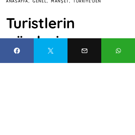
ANASAYFA
GENEL
MANŞET
TÜRKIYE'DEN
Turistlerin
gözdesi,
Güneydoğu
Anadolu’nun saklı
cenneti: Halfeti
Yusufcan Aksu
3 Haziran 2026