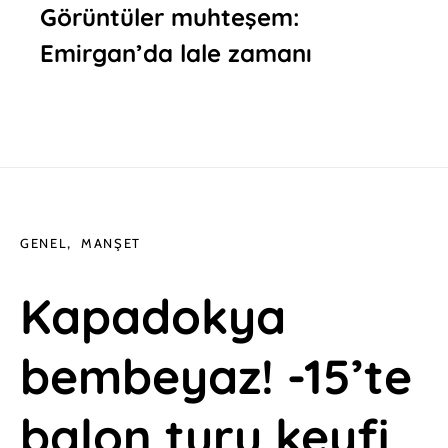
Görüntüler muhteşem:
Emirgan’da lale zamanı
GENEL
MANŞET
Kapadokya
bembeyaz! -15’te
balon turu keyfi