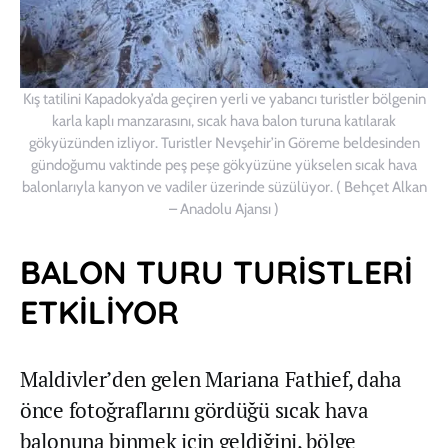
Kış tatilini Kapadokya’da geçiren yerli ve yabancı turistler bölgenin
karla kaplı manzarasını, sıcak hava balon turuna katılarak
gökyüzünden izliyor. Turistler Nevşehir’in Göreme beldesinden
gündoğumu vaktinde peş peşe gökyüzüne yükselen sıcak hava
balonlarıyla kanyon ve vadiler üzerinde süzülüyor. ( Behçet Alkan
– Anadolu Ajansı )
BALON TURU TURİSTLERİ
ETKİLİYOR
Maldivler’den gelen Mariana Fathief, daha
önce fotoğraflarını gördüğü sıcak hava
balonuna binmek için geldiğini, bölge