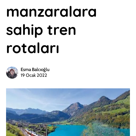
manzaralara
sahip tren
rotaları
Esma Balcıoğlu
19 Ocak 2022