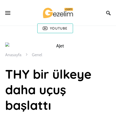
YOUTUBE
Anasayfa
Genel
THY bir ülkeye
daha uçuş
başlattı