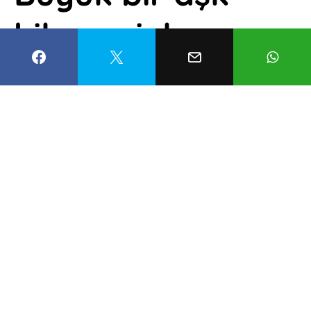
hikayesiyle
yapılan Burucerdi
Evi
Esma Balcıoğlu
1 Haziran 2022