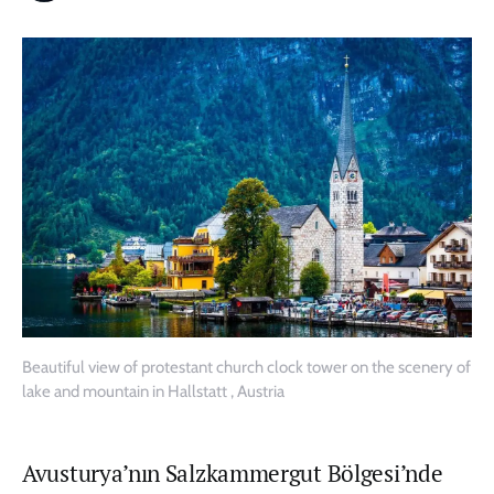
Beautiful view of protestant church clock tower on the scenery of
lake and mountain in Hallstatt , Austria
Avusturya’nın Salzkammergut Bölgesi’nde