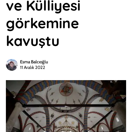
ve Külliyesi
görkemine
kavuştu
Esma Balcıoğlu
11 Aralık 2022