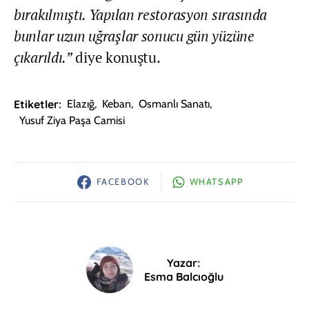
bırakılmıştı. Yapılan restorasyon sırasında
bunlar uzun uğraşlar sonucu gün yüzüne
çıkarıldı.”
diye konuştu.
Etiketler:
Elazığ
,
Keban
,
Osmanlı Sanatı
,
Yusuf Ziya Paşa Camisi
FACEBOOK
WHATSAPP
Yazar:
Esma Balcıoğlu